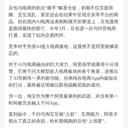
豆包与电商的初次“握手”略显仓促，初期不仅页面简
陋、交互混乱，甚至还会在结果中呈现京东等平台的商
品。但在国内AI电商这条刚刚展开的赛道上，豆包显然
是跑得最快的那个。今年3月，豆包进一步与抖音电商
打通，实现了站内交易闭环。
竞争对手凭借AI侵入电商腹地，这显然不是阿里能够容
忍的。
对于AI与电商融合的巨大潜力，阿里很早就看得十分清
楚。它将千问大模型嵌入电商板块的各个角落，还推出
了AI导购等一系列新功能。但单纯在电商App内做加法
的打法，最终被证明难以取得战略层面的成功。
另一边，淘宝作为整个阿里最犀利的武器，并没有第一
时间被完全融入千问App。
直到如今，千问与淘宝互相“入驻”、互用能力，阿里才
祭出了真正的杀招，给长期领跑的豆包“上强度”。