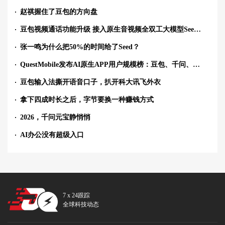
赵祺握住了豆包的方向盘
豆包视频通话功能升级 接入原生音视频全双工大模型SeedRealtime
张一鸣为什么把50%的时间给了Seed？
QuestMobile发布AI原生APP用户规模榜：豆包、千问、DeepSeek前三
豆包输入法撕开语音口子，扒开科大讯飞外衣
拿下四成时长之后，字节要换一种赚钱方式
2026，千问元宝静悄悄
AI办公没有超级入口
7 x 24跟踪
全球科技动态