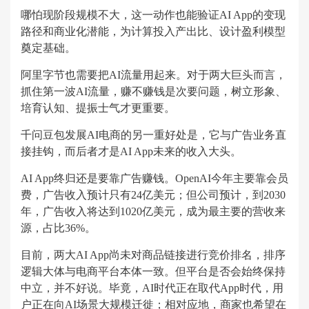
哪怕现阶段规模不大，这一动作也能验证AI App的变现
路径和商业化潜能，为计算投入产出比、设计盈利模型
奠定基础。
阿里字节也需要把AI流量用起来。对于两大巨头而言，
抓住第一波AI流量，赚不赚钱是次要问题，树立形象、
培育认知、提振士气才更重要。
千问豆包发展AI电商的另一重好处是，它与广告业务直
接挂钩，而后者才是AI App未来的收入大头。
AI App终归还是要靠广告赚钱。OpenAI今年主要靠会员
费，广告收入预计只有24亿美元；但公司预计，到2030
年，广告收入将达到1020亿美元，成为最主要的营收来
源，占比36%。
目前，两大AI App尚未对商品链接进行竞价排名，排序
逻辑大体与电商平台本体一致。但平台是否会始终保持
中立，并不好说。毕竟，AI时代正在取代App时代，用
户正在向AI场景大规模迁徙；相对应地，商家也希望在