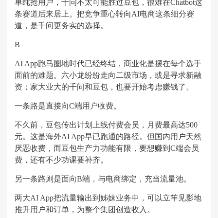
单纯抢用户，千问不太可能胜过豆包，很难在Chatbot这
条赛道后来居上。把竞争重心转向AI电商这条细分赛
道，是千问更务实的选择。
B
AI App跑马圈地时代已经终结，商业化是摆在每个选手
面前的难题。六小龙纷纷走向二级市场，或是寻求新融
资；家大业大的千问和豆包，也要开始考虑赚钱了。
一条路是直接向C端用户收费。
不久前，豆包传出计划上线付费会员，月费最高达500
元。这是海外AI App早已跑通的路径。但国内用户天然
厌恶收费，而豆包生产力功能有限，要想赚到C端会员
费，还有不少功课要补齐。
另一条路则是面向B端，与电商绑定，充当流量池。
两大AI App把流量输出到姊妹业务中，可以立竿见影地
推升用户和订单，为整个集团创造收入。