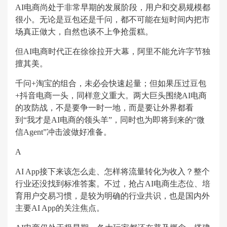
AI电商尚处于非常早期的发展阶段，用户和交易规模都
很小。无论是豆包还是千问，都不可能在短时间内把市
场真正做大，自然也谈不上争抢蛋糕。
但AI电商时代正在徐徐拉开大幕，阿里不能允许字节独
擅其美。
千问+淘宝的组合，未必会快速起量；但如果压过豆包
+抖音电商一头，同样意义重大。两大巨头围绕AI电商
的攻防战，不是要争一时一地，而是要让外界都看
到“我才是AI电商的领头羊”，同时也为即将到来的“微
信Agent”冲击波做好准备。
A
AI App接下来该怎么走、怎样将流量转化为收入？整个
行业还没找到标准答案。不过，抢占AI电商生态位、培
育用户交易习惯，是较为明确的行业共识，也是国内外
主要AI App的关注焦点。