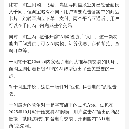
此前，淘宝闪购、飞猪、高德等阿里系业务已经全面接
入千问，但淘宝略有不同：用户需要点击答案中的商品
卡片，跳转至淘宝下单、支付。两个平台互通后，用户
可以在千问App内完成整个交易。
同时，淘宝App底部开辟“AI购物助手”入口。这一新功
能由千问提供，可以AI购物、计算优惠、低价帮抢、查
询订单等。
千问终于在Chatbot内实现了电商从推荐到交易的闭环，
而淘宝则朝着超级APP的AI转型迈出了至关重要的一
步。
对于阿里来说，这是一场针对“豆包+抖音电商”的阻击
战。
千问最大的竞争对手是字节旗下的豆包App。豆包在
2025年10月就开始支持AI购物，用户点击AI输出的商品
链接，就能跳转到抖音电商交易，开创国内“AI+电
商”之先河。