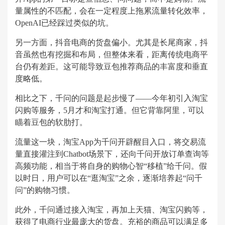
量属性的不匹配，会在一定程度上拖累流量转化效率，
OpenAI已经踩过类似的坑。
另一方面，抖音电商的货盘偏小。尤其是长尾商家，抖
音虽然也有挖掘和布局，但整体来看，距离传统电商平
台仍有差距。这可能导致豆包推荐商品的丰富度和垂直
度略低。
相比之下，千问的问题是起步慢了——今年初引入淘宝
闪购等服务，5月才和淘宝打通。但它背靠阿里，可以
瞄着豆包的软肋打。
流量这一块，淘宝App为千问开辟醒目入口，将交易流
量直接灌注到Chatbot场景下，还向千问开放订单查询等
高频功能，相当于将自身的购物心智“移植”给千问。假
以时日，用户可以在“逛淘宝”之余，逐渐培养起“问千
问”的购物习惯。
此外，千问通过接入淘宝，再加上天猫、淘宝闪购等，
获得了电商行业最庞大的货盘。充裕的商品可以满足多