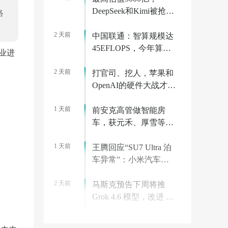
DeepSeek和Kimi被抢疯
络
了
2 天前
中国联通：智算规模达
45EFLOPS，今年算力
商业进
相关投资将超 175 亿元
2 天前
打官司、挖人，苹果和
OpenAI的硬件大战才刚
开始
1 天前
前安克高管做智能房
车，获元禾、厚雪等超
2亿融资，首款产品
1 天前
2027年初量产｜硬氪首
王腾回应“SU7 Ultra 泊
发
车异常”：小米汽车已
迅速跟进分析，边界场
2 天前
景有 Bug 很正常
马斯克预告下周将推
Grok 4.6 模型，改进 AI
监督微调和强化学习
2 天前
马斯克宣判代码死刑，