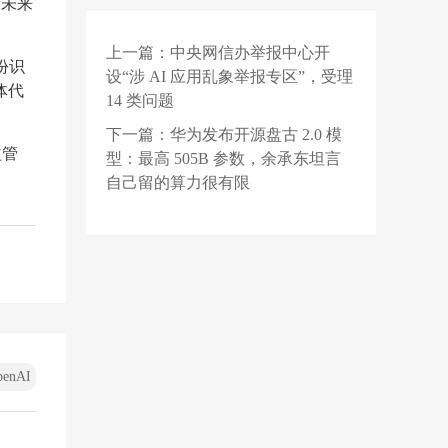
者未来
AI直出二进制，行业教
父集体回怼
上一篇：
中央网信办举报中心开
2 天前
MacBook Air 快断货
身份识
设“涉 AI 应用乱象举报专区”，受理
了，等等党不能再等了
体代
14 类问题
2 天前
华为官宣乾崑智驾 ADS
下一篇：
华为发布开源盘古 2.0 模
益管
Pro V5.0 将支持园区领
型：最高 505B 参数，余承东坦言
航辅助 NCA 功能
自己留的算力很有限
penAI