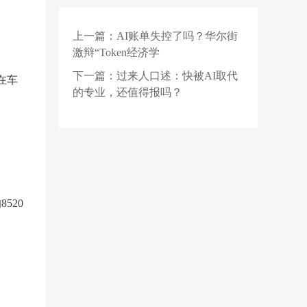
AI基建初创再融数千万
美元，数据设备进入全
上一篇：
AI账单失控了吗？华尔街
2 天前
球化规模交付
RTX 5090 显卡涨价后
激辩“Token经济学
华硕拒按原价发货：英
伟达官方商城直接砍
下一篇：
过来人口述：快被AI取代
在车
1 天前
单，重购需多花 553 美
洛图科技：2026年上半
的专业，还值得报吗？
元
年中国运动相机市场线
上规模接近翻倍
520