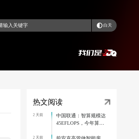
白天
热文阅读
2 天前
中国联通：智算规模达
45EFLOPS，今年算力
相关投资将超 175 亿元
2 天前
前安克高管做智能房