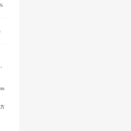
步。
ts
的方