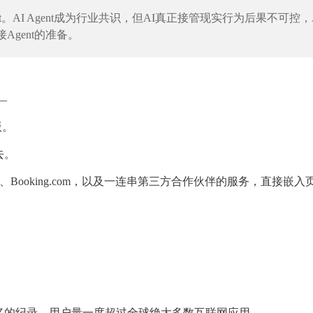
nt。AI Agent成为行业共识，但AI真正接管现实行为后果不可控，
gent的准备。
—
版。
去。
Booking.com，以及一连串第三方合作伙伴的服务，直接嵌入
。
亿的纪录，用户量一度超过全球绝大多数互联网应用。