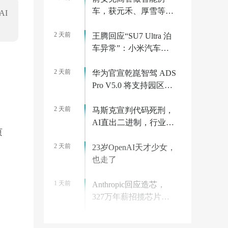
车，获元禾、厚雪等超
AI
2亿融资，首款产品
2 天前
2027年初量产｜硬氪首
王腾回应“SU7 Ultra 泊
发
车异常”：小米汽车已
迅速跟进分析，边界场
2 天前
景有 Bug 很正常
华为官宣乾崑智驾 ADS
Pro V5.0 将支持园区领
航辅助 NCA 功能
2 天前
马斯克宣判代码死刑，
AI直出二进制，行业教
页
父集体回怼
2 天前
23岁OpenAI天才少女，
也走了
1 天前
Anthropic回应造芯，
327万年薪招揽芯片工
程师
2 天前
36氪首发 | 清华系物理