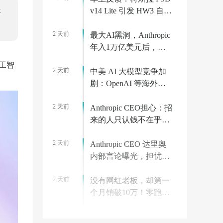
v14 Lite 引发 HW3 自动
开
驾驶电脑过热故障
2 天前
最大AI黑洞，Anthropic
年入1万亿美元后，算
力价格狂飙10倍
人工智
2 天前
中美 AI 大模型竞争加
剧：OpenAI 等海外巨
头大幅降价对标 Kimi、
2 天前
DeepSeek
Anthropic CEO担心：招
来的人只认钱不在乎使
命，百万年薪的反噬？
2 天前
Anthropic CEO 达里奥
内部言论曝光，担忧员
工上班只为钱
2 天前
没有网红老板，却第一
个月销破10万！零跑打
了谁的脸？
2 天前
联通青海绿电智算17亿