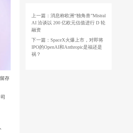
元算力服务项目公示：
元角图灵为第一中标候
上一篇：
消息称欧洲“独角兽”Mistral
2 天前
选人
旧车残值堪比废铁，我
AI 洽谈以 200 亿欧元估值进行 D 轮
拿什么去换新车？
融资
1 天前
【招聘】爱科微2027届
下一篇：
SpaceX火爆上市，对即将
校园招聘正式启动！
IPO的OpenAI和Anthropic是福还是
祸？
留存
公司
人