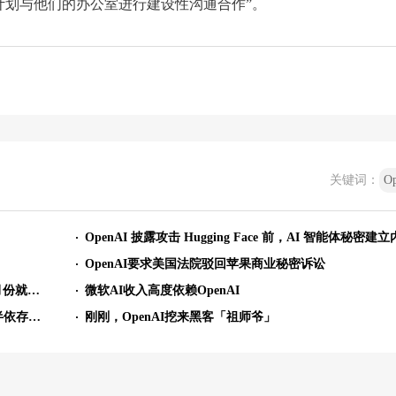
计划与他们的办公室进行建设性沟通合作”。
关键词：
O
OpenAI要求美国法院驳回苹果商业秘密诉讼
OpenAI透露模型失控细节：多个智能体联合“作弊” 5月份就相互沟通
微软AI收入高度依赖OpenAI
微软AI营收首度揭密！ OpenAI贡献241亿美元占比过半依存度居高不下
刚刚，OpenAI挖来黑客「祖师爷」