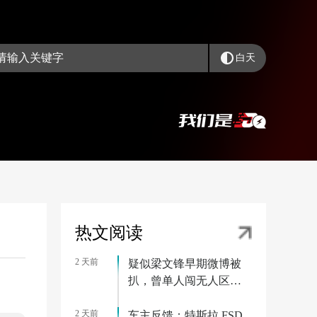
白天
热文阅读
2 天前
疑似梁文锋早期微博被
扒，曾单人闯无人区被
困一周
2 天前
车主反馈：特斯拉 FSD