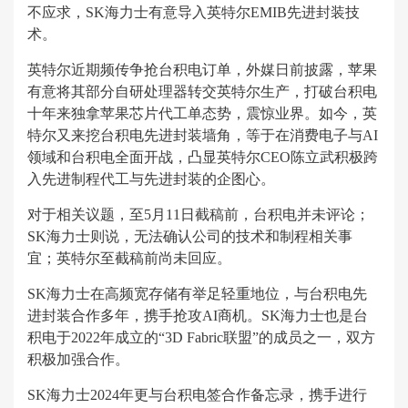
不应求，SK海力士有意导入英特尔EMIB先进封装技
术。
英特尔近期频传争抢台积电订单，外媒日前披露，苹果
有意将其部分自研处理器转交英特尔生产，打破台积电
十年来独拿苹果芯片代工单态势，震惊业界。如今，英
特尔又来挖台积电先进封装墙角，等于在消费电子与AI
领域和台积电全面开战，凸显英特尔CEO陈立武积极跨
入先进制程代工与先进封装的企图心。
对于相关议题，至5月11日截稿前，台积电并未评论；
SK海力士则说，无法确认公司的技术和制程相关事
宜；英特尔至截稿前尚未回应。
SK海力士在高频宽存储有举足轻重地位，与台积电先
进封装合作多年，携手抢攻AI商机。SK海力士也是台
积电于2022年成立的“3D Fabric联盟”的成员之一，双方
积极加强合作。
SK海力士2024年更与台积电签合作备忘录，携手进行