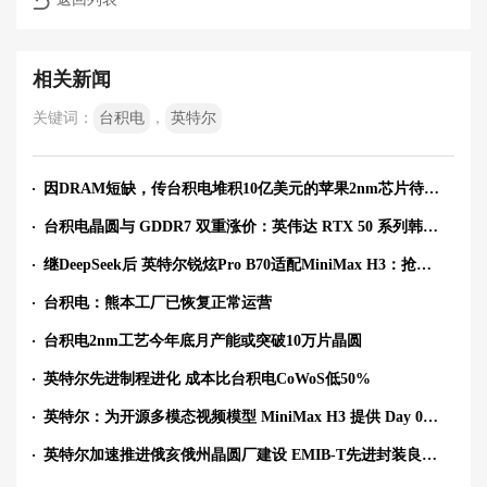
相关新闻
关键词：
台积电
，
英特尔
因DRAM短缺，传台积电堆积10亿美元的苹果2nm芯片待封装
台积电晶圆与 GDDR7 双重涨价：英伟达 RTX 50 系列韩国最高涨价 30%，RTX 5090 最高涨至 730 万韩元
继DeepSeek后 英特尔锐炫Pro B70适配MiniMax H3：抢占AI视频商机
台积电：熊本工厂已恢复正常运营
台积电2nm工艺今年底月产能或突破10万片晶圆
英特尔先进制程进化 成本比台积电CoWoS低50%
英特尔：为开源多模态视频模型 MiniMax H3 提供 Day 0 支持，实现基于多卡 GPU 的部署方案
英特尔加速推进俄亥俄州晶圆厂建设 EMIB-T先进封装良率接近90%