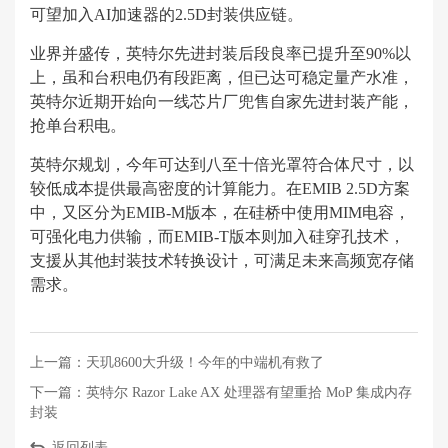
可望加入AI加速器的2.5D封装供应链。
业界并盛传，英特尔先进封装后段良率已提升至90%以
上，虽和台积电仍有段距离，但已达可稳定量产水准，
英特尔近期开始向一线芯片厂兜售自家先进封装产能，
抢单台积电。
英特尔规划，今年可达到八至十倍光罩符合体尺寸，以
较低成本提供最高密度的计算能力。在EMIB 2.5D方案
中，又区分为EMIB-M版本，在硅桥中使用MIM电容，
可强化电力供输，而EMIB-T版本则加入硅穿孔技术，
支援从其他封装技术转换设计，可满足未来高频宽存储
需求。
上一篇：
天玑8600大升级！今年的中端机有救了
下一篇：
英特尔 Razor Lake AX 处理器有望重拾 MoP 集成内存
封装
返回列表