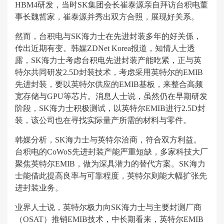
HBM4研发，当时SK集团会长崔泰源亲自拜访台积电董
事长魏哲家，崔泰源并秀出双方合照，展现好关系。
然而，台积电与SK海力士在先进封装多年的好关係，
传出近期有变。韩媒ZDNet Korea报道，知情人士透
露，SK海力士考虑台积电先进封装产能吃紧，正与英
特尔共同研发2.5D封装技术，考虑采用英特尔的EMIB
先进封装，要以英特尔供应的EMIB基板，来整合高频
宽存储与GPU等芯片。消息人士说，虽然仍在早期研发
阶段，SK海力士积极测试，以英特尔EMIB进行2.5D封
装，该公司也在寻找实际量产所需的材料与零件。
韩媒分析，SK海力士与英特尔洽商，符合双方利益。
台积电的CoWoS先进封装产能严重短缺，多家科技大厂
聚焦英特尔EMIB，做为深具潜力的替代方案。SK海力
士能借此提高良率与可靠程度，英特尔则能大幅扩张先
进封装业务。
业界人士说，英特尔极力向SK海力士与主要封测厂商
（OSAT）推销EMIB技术，中长期看来，英特尔EMIB