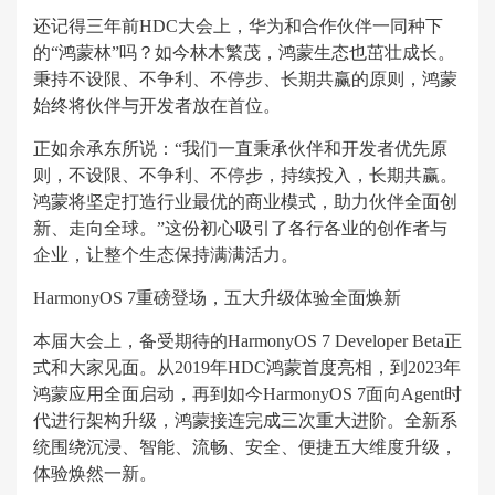
还记得三年前HDC大会上，华为和合作伙伴一同种下
的“鸿蒙林”吗？如今林木繁茂，鸿蒙生态也茁壮成长。
秉持不设限、不争利、不停步、长期共赢的原则，鸿蒙
始终将伙伴与开发者放在首位。
正如余承东所说：“我们一直秉承伙伴和开发者优先原
则，不设限、不争利、不停步，持续投入，长期共赢。
鸿蒙将坚定打造行业最优的商业模式，助力伙伴全面创
新、走向全球。”这份初心吸引了各行各业的创作者与
企业，让整个生态保持满满活力。
HarmonyOS 7重磅登场，五大升级体验全面焕新
本届大会上，备受期待的HarmonyOS 7 Developer Beta正
式和大家见面。从2019年HDC鸿蒙首度亮相，到2023年
鸿蒙应用全面启动，再到如今HarmonyOS 7面向Agent时
代进行架构升级，鸿蒙接连完成三次重大进阶。全新系
统围绕沉浸、智能、流畅、安全、便捷五大维度升级，
体验焕然一新。