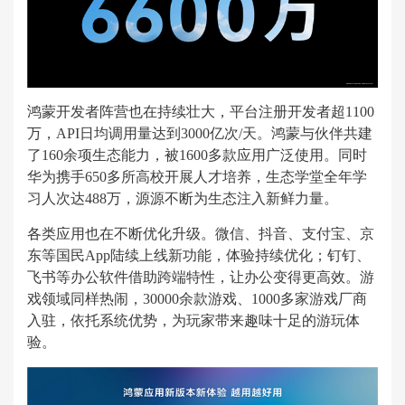
鸿蒙开发者阵营也在持续壮大，平台注册开发者超1100
万，API日均调用量达到3000亿次/天。鸿蒙与伙伴共建
了160余项生态能力，被1600多款应用广泛使用。同时
华为携手650多所高校开展人才培养，生态学堂全年学
习人次达488万，源源不断为生态注入新鲜力量。
各类应用也在不断优化升级。微信、抖音、支付宝、京
东等国民App陆续上线新功能，体验持续优化；钉钉、
飞书等办公软件借助跨端特性，让办公变得更高效。游
戏领域同样热闹，30000余款游戏、1000多家游戏厂商
入驻，依托系统优势，为玩家带来趣味十足的游玩体
验。