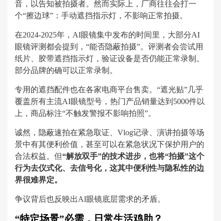
音，以告知被拍摄者。然而实际上，厂商往往会打一
个“擦边球”：手动遮挡指示灯，不影响正常拍摄。
在2024-2025年，AI眼镜集中发布的时间里，大部分AI
眼镜评测都会提到，“能否隐蔽拍摄”。评测者会尝试用
纸片、胶带遮挡指示灯，验证设备是否仍能正常录制。
部分品牌的确可以正常录制。
专用的遮挡配件也在各家电商平台售卖。“遮光贴”几乎
覆盖所有主流AI眼镜型号，热门产品销量达到5000件以
上，商品标注“不触发警报不影响拍照”。
诚然，隐蔽速拍在紧急取证、Vlog记录、演讲拍摄等场
景中有其便利价值，甚至可以在紧急状况下保护用户的
合法权益。但
“解放双手”的技术进步，也将“拍摄”这个
行为去仪式化、去信号化，这其中便利性与隐私性的边
界很难界定。
争议背后也反映出AI眼镜底层需求的矛盾。
“特定场景”必需，日常生活鸡肋？