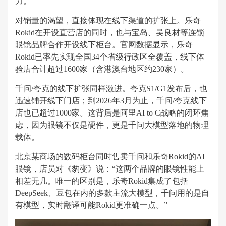
力。
对销量的渴望，直接体现在线下渠道的扩张上。乐奇
Rokid在开设直营店的同时，也与宝岛、吴良材等连锁
眼镜品牌合作开设线下柜台。官网数据显示，乐奇
Rokid已率先实现全国34个省级行政区全覆盖，线下体
验店合计超过1600家（含港澳台地区约230家）。
千问/夸克的线下扩张同样激进。夸克S1/G1发布后，也
迅速铺开线下门店；到2026年3月为止，千问/夸克线下
店也已超过1000家。这背后是阿里AI to C战略的闭环焦
虑，因为眼镜不仅是硬件，更是千问大模型落地的物理
载体。
北京某商场的数码柜台同时售卖千问和乐奇Rokid的AI
眼镜，店员对《豹变》说：“这两个品牌的眼镜性能上
相差无几。唯一的区别是，乐奇Rokid集成了包括
DeepSeek、豆包在内的多款主流大模型，千问用的是自
有模型，实时翻译可能Rokid更准确一点。”