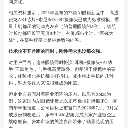
同质化。
相关资料显示，2025年发布的25款AI眼镜新品中，高通
骁龙AR1芯片+索尼IMX 681摄像头已成为标准模板。重
量上则都压缩到40克左右（约普通眼镜的2倍），续航
时长也都延长至无屏8小时、有屏2到5小时。“百镜大
战”，在某种程度上是拼参数的内卷。
技术拉不开差距的同时，刚性需求也没那么强。
对用户而言，这些眼镜同时扮演“耳机+摄像头+AI助
手”三重角色，与手机高度重叠。但受限于便携性的要
求，体验相比手机都会打折扣。减少掏出手机的几秒
钟，对大多数人来说很难成为刚需。
但企业自身面对着商业闭环的压力。以乐奇Rokid为
例，这家国内AI眼镜销量龙头正积极推进港股IPO。据
南华早报报道，公司目标上市窗口为2026年7月。3月完
成股份制改造后，乐奇Rokid密集完成六家产业链企业
战略融资。资本市场的关注自然带来了销量兑现的压