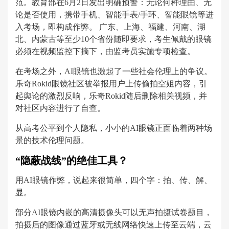
范。教育部在6月2日发出明确预警：无论何种理由、无
论是否使用，携带手机、智能手表/手环、智能眼镜等进
入考场，即构成作弊。 广东、上海、福建、河南、湖
北、内蒙古等至少10个省份随即要求，考生佩戴的眼镜
必须在视频监控下摘下，由监考员实施专项检查。
在考场之外，AI眼镜也激起了一些社会伦理上的争议。
乐奇Rokid眼镜社区被举报用户上传偷拍空姐内容，引
起舆论的激烈反响，乐奇Rokid随后删除相关视频，并
对社区内容进行了自查。
从高考公平到个人隐私，小小的AI眼镜正面临着两种场
景的技术伦理问题。
“隐蔽战线”的绝佳工具？
用AI眼镜作弊，说起来很简单，四个字：拍、传、解、
显。
部分AI眼镜内嵌的高清摄像头可以无声拍摄试卷题目，
拍摄后的图像通过蓝牙或无线网络快速上传至云端，云