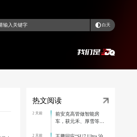
白天
热文阅读
2 天前
前安克高管做智能房
车，获元禾、厚雪等超
2亿融资，首款产品
2 天前
2027年初量产｜硬氪首
王腾回应“SU7 Ultra 泊