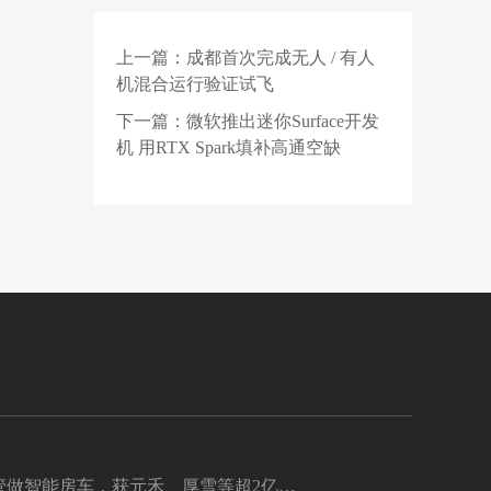
元
全球 10 亿用户画像：
35 岁及以上用户用量上
上一篇：
成都首次完成无人 / 有人
1 天前
升
英伟达据称测试降配版
机混合运行验证试飞
Rubin Ultra GPU，HBM
短缺下芯片厂商如何破
下一篇：
微软推出迷你Surface开发
2 天前
局？
华为小米长协锁产能！
机 用RTX Spark填补高通空缺
长鑫：产品不低于甚至
高于三星和SK海力士
管做智能房车，获元禾、厚雪等超2亿融