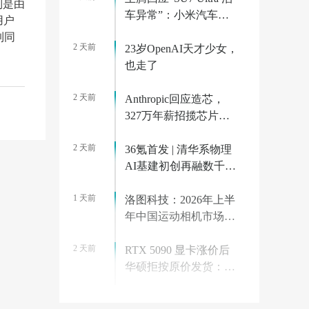
制是由
发
车异常”：小米汽车已
用户
迅速跟进分析，边界场
到同
2 天前
景有 Bug 很正常
23岁OpenAI天才少女，
也走了
2 天前
Anthropic回应造芯，
327万年薪招揽芯片工
程师
2 天前
36氪首发 | 清华系物理
AI基建初创再融数千万
美元，数据设备进入全
1 天前
球化规模交付
洛图科技：2026年上半
年中国运动相机市场线
上规模接近翻倍
2 天前
RTX 5090 显卡涨价后
华硕拒按原价发货：英
伟达官方商城直接砍
1 天前
单，重购需多花 553 美
OpenAI 披露 ChatGPT