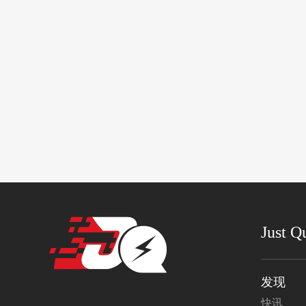
Just Q
发现
快讯