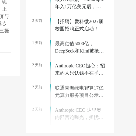
，现
年入1万亿美元后，算
，正
力价格狂飙10倍
内屏与
2 天前
【招聘】爱科微2027届
版芯
校园招聘正式启动！
置三摄
1 天前
最高估值5000亿，
DeepSeek和Kimi被抢疯
了
2 天前
Anthropic CEO担心：招
来的人只认钱不在乎使
命，百万年薪的反噬？
2 天前
联通青海绿电智算17亿
元算力服务项目公示：
元角图灵为第一中标候
2 天前
选人
Anthropic CEO 达里奥
内部言论曝光，担忧员
工上班只为钱
2 天前
没有网红老板，却第一