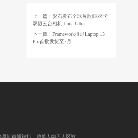
个月销破10万！零跑打
了谁的脸？
上一篇：
影石发布全球首款8K徕卡
1 天前
中国联通：智算规模达
双摄云台相机 Luna Ultra
45EFLOPS，今年算力
相关投资将超 175 亿元
下一篇：
Framework推迟Laptop 13
2 天前
打官司、挖人，苹果和
Pro首批发货至7月
OpenAI的硬件大战才刚
开始
锋早期微博被扒，曾单人闯无人区被困