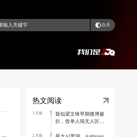
白天
热文阅读
3 天前
疑似梁文锋早期微博被
扒，曾单人闯无人区被
困一周
2 天前
最大AI黑洞，Anthropic