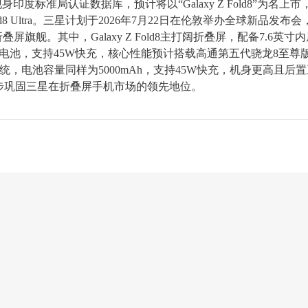
现身印度标准局认证数据库，预计将以“Galaxy Z Fold8”为名上市
ld8 Ultra。三星计划于2026年7月22日在伦敦举办全球新品发布会
Ultra两款折叠屏旗舰。其中，Galaxy Z Fold8主打阔折叠屏，配备7.6英寸
mAh电池，支持45W快充，核心性能预计搭载高通第五代骁龙8至尊
配备三摄系统，电池容量同样为5000mAh，支持45W快充，机身更高且后
步巩固三星在折叠屏手机市场的领先地位。