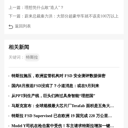
上一篇：
理想凭什么敢“造人”？
下一篇：
蔚来总裁秦力洪：大部分超豪华车就不该卖100万以上
返回列表
相关新闻
关键词：
特斯拉
特斯拉施压，欧洲监管机构对 FSD 安全测评数据保密
国内8月推送FSD没戏了？小道消息：或在9月到来
从PPT到生产线，巨头们跨过具身智能“理想国”
马斯克宣布：全球规模最大芯片厂Terafab 面积是五角大楼50倍
特斯拉 FSD Supervised 已在欧洲 19 国完成 220 万公里训练测试，号称可处理“普通人一生难遇”的极端路况
Model Y司机在枪击案中受伤！车主请求特斯拉增加一键解锁、跑路功能