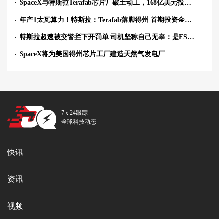
SpaceX与特斯拉Terafab芯片厂破土动工，168亿美元投资布局逻辑与存储制造
年产1太瓦算力！特斯拉：Terafab落脚得州 首期投资金额168亿美元
特斯拉超速被交警拦下开罚单 司机坚称自己无辜：是FSD自动驾驶开的车
SpaceX将为美国得州芯片工厂建造天然气发电厂
7 x 24跟踪
全球科技动态
快讯
资讯
视频