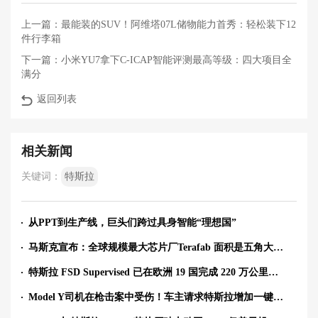
上一篇：
最能装的SUV！阿维塔07L储物能力首秀：轻松装下12
件行李箱
下一篇：
小米YU7拿下C-ICAP智能评测最高等级：四大项目全
满分
返回列表
相关新闻
关键词：
特斯拉
从PPT到生产线，巨头们跨过具身智能“理想国”
马斯克宣布：全球规模最大芯片厂Terafab 面积是五角大楼50倍
特斯拉 FSD Supervised 已在欧洲 19 国完成 220 万公里训练测试，号称可处理“普通人一生难遇”的极端路况
Model Y司机在枪击案中受伤！车主请求特斯拉增加一键解锁、跑路功能