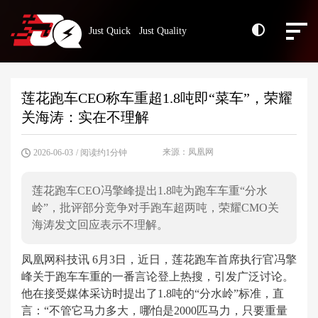
Just Quick Just Quality
莲花跑车CEO称车重超1.8吨即“菜车”，荣耀
关海涛：实在不理解
来源：凤凰网
2026-06-03
/ 阅读约1分钟
莲花跑车CEO冯擎峰提出1.8吨为跑车车重“分水
岭”，批评部分竞争对手跑车超两吨，荣耀CMO关
海涛发文回应表示不理解。
凤凰网科技讯 6月3日，近日，莲花跑车首席执行官冯擎
峰关于跑车车重的一番言论登上热搜，引发广泛讨论。
他在接受媒体采访时提出了1.8吨的“分水岭”标准，直
言：“不管它马力多大，哪怕是2000匹马力，只要重量