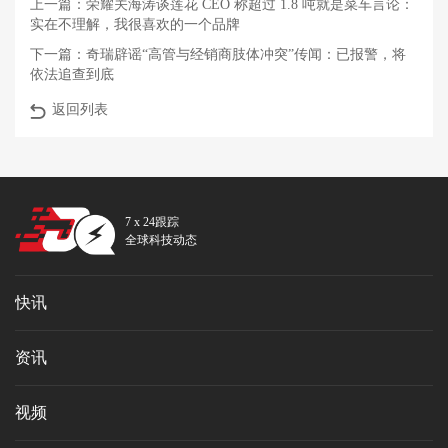
上一篇：
荣耀关海涛谈莲花 CEO 称超过 1.8 吨就是菜车言论：
实在不理解，我很喜欢的一个品牌
下一篇：
奇瑞辟谣“高管与经销商肢体冲突”传闻：已报警，将
依法追查到底
返回列表
7 x 24跟踪
全球科技动态
快讯
资讯
视频