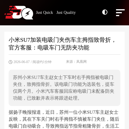
Just Quick Just Quality
小米SU7加装电吸门夹伤车主拇指致骨折，
官方客服：电吸车门无防夹功能
来源：凤凰网
2026-06-07
/ 阅读约1分钟
苏州小米SU7车主赵女士下车时右手拇指被电吸门
夹住，致拇指骨折。该电吸门功能为选装包，提车
仅两个月。小米汽车客服回应称电吸门未配备防夹
功能，已致歉并表示将跟进处理。
据扬子晚报报道，近日，苏州一位小米SU7车主赵女士
反映，其在下车关门时右手拇指不慎被车门夹住，随后
电吸门自动吸合，导致拇指远节指骨粗隆骨折，生活工