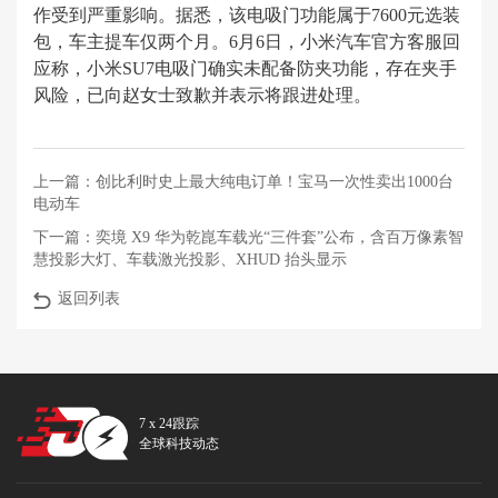
作受到严重影响。据悉，该电吸门功能属于7600元选装
包，车主提车仅两个月。6月6日，小米汽车官方客服回
应称，小米SU7电吸门确实未配备防夹功能，存在夹手
风险，已向赵女士致歉并表示将跟进处理。
上一篇：
创比利时史上最大纯电订单！宝马一次性卖出1000台
电动车
下一篇：
奕境 X9 华为乾崑车载光“三件套”公布，含百万像素智
慧投影大灯、车载激光投影、XHUD 抬头显示
返回列表
7 x 24跟踪
全球科技动态