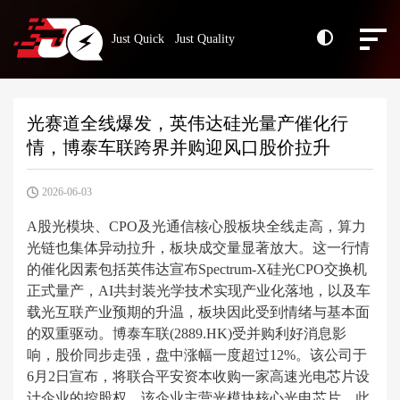
Just Quick Just Quality
光赛道全线爆发，英伟达硅光量产催化行
情，博泰车联跨界并购迎风口股价拉升
2026-06-03
A股光模块、CPO及光通信核心股板块全线走高，算力
光链也集体异动拉升，板块成交量显著放大。这一行情
的催化因素包括英伟达宣布Spectrum-X硅光CPO交换机
正式量产，AI共封装光学技术实现产业化落地，以及车
载光互联产业预期的升温，板块因此受到情绪与基本面
的双重驱动。博泰车联(2889.HK)受并购利好消息影
响，股价同步走强，盘中涨幅一度超过12%。该公司于
6月2日宣布，将联合平安资本收购一家高速光电芯片设
计企业的控股权，该企业主营光模块核心光电芯片。此