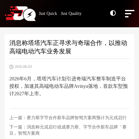
Just Quick Just Quality
消息称塔塔汽车正寻求与奇瑞合作，以推动
高端电动汽车业务发展
2026-06-03
2026年6月，塔塔汽车计划引进奇瑞汽车整车制造平台
授权，加速其高端电动车品牌Avinya落地，首款车型预
计2027年上市。
上一篇：
赛力斯字节合作新车品牌智驾方案商预计为元戎启行
下一篇：
消息称元戎启行或成赛力斯、字节合作新车品牌「赛
豆」智驾方案商