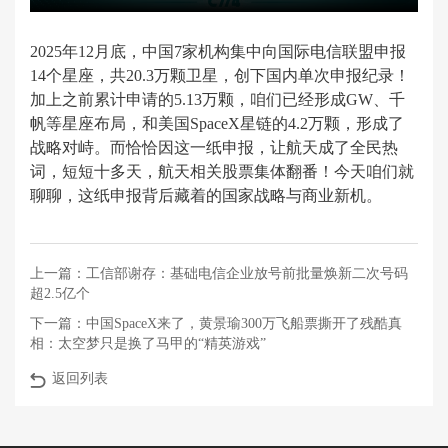
2025年12月底，中国7家机构集中向国际电信联盟申报
14个星座，共20.3万颗卫星，创下国内单次申报纪录！
加上之前累计申请的5.13万颗，咱们已经形成GW、千
帆等星座布局，和美国SpaceX星链的4.2万颗，形成了
战略对峙。而恰恰因这一纸申报，让航天成了全民热
词，短短十多天，航天相关股票集体翻番！今天咱们就
聊聊，这纸申报背后藏着的国家战略与商业新机。
上一篇：
工信部谢存：基础电信企业放号前批量焕新二次号码
超2.5亿个
下一篇：
中国SpaceX来了，黄景瑜300万飞船票撕开了残酷真
相：太空梦只是换了马甲的“精英游戏”
返回列表