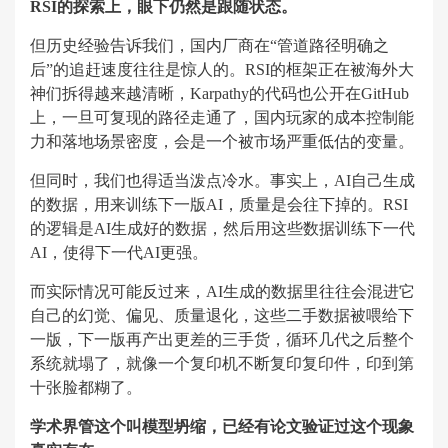
RSI的探索上，眼下仍然是跟随状态。
但历史经验告诉我们，国内厂商在“管道路径明确之
后”的追赶速度往往是惊人的。RSI的框架正在被海外大
神们拆得越来越清晰，Karpathy的代码也公开在GitHub
上，一旦可复现的路径走通了，国内玩家的成本控制能
力和落地场景密度，会是一个被市场严重低估的变量。
但同时，我们也得适当泼点冷水。事实上，AI自己生成
的数据，用来训练下一版AI，质量是会往下掉的。RSI
的逻辑是AI生成好的数据，然后用这些数据训练下一代
AI，使得下一代AI更强。
而实际情况可能反过来，AI生成的数据里往往会混进它
自己的幻觉、偏见、质量退化，这些二手数据被喂给下
一版，下一版再产出更差的三手货，循环几代之后整个
系统就塌了，就像一个复印机不断复印复印件，印到第
十张脸都糊了。
学术界管这个叫模型坍缩，已经有论文验证过这个现象