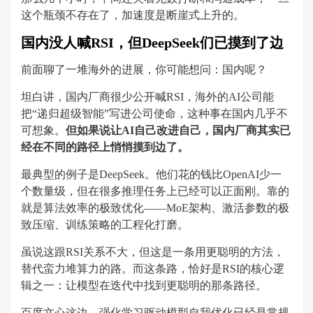
这个瓶颈不存在了，加速度是断崖式上升的。
国内没人喊RSI，但DeepSeek们已摸到了边
前面聊了一堆海外的进展，你可能想问：国内呢？
坦白讲，国内厂商很少公开喊RSI，海外的AI公司能
把“递归超级智能”写进公司使命，这种事在国内几乎不
可想象。
但如果说让AI自己改进自己，国内厂商其实已
经在不同的路径上悄悄摸到边了。
最典型的例子是DeepSeek。他们花的钱比OpenAI少一
个数量级，但在很多推理任务上已经可以正面刚。靠的
就是算法效率的极致优化——MoE架构、激活参数的极
致压缩、训练策略的工程化打磨。
虽说这跟RSI关系不大，但这是一条用更聪明的方法，
替代蛮力堆算力的路。而这条路，恰好是RSI的核心逻
辑之一：让模型在迭代中找到更聪明的那条路径。
百度文心这边，强化学习驱动模型自我优化已经是常规