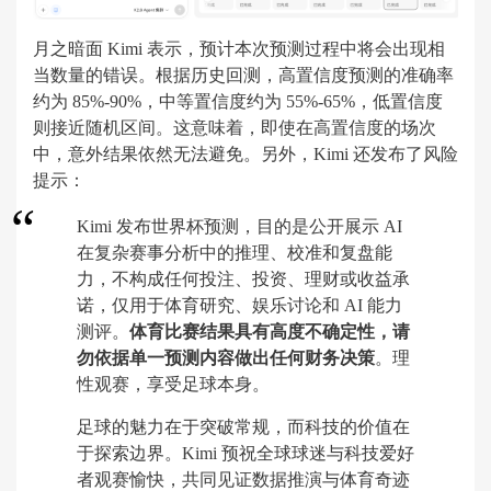
月之暗面 Kimi 表示，预计本次预测过程中将会出现相
当数量的错误。根据历史回测，高置信度预测的准确率
约为 85%-90%，中等置信度约为 55%-65%，低置信度
则接近随机区间。这意味着，即使在高置信度的场次
中，意外结果依然无法避免。另外，Kimi 还发布了风险
提示：
Kimi 发布世界杯预测，目的是公开展示 AI
在复杂赛事分析中的推理、校准和复盘能
力，不构成任何投注、投资、理财或收益承
诺，仅用于体育研究、娱乐讨论和 AI 能力
测评。
体育比赛结果具有高度不确定性，请
勿依据单一预测内容做出任何财务决策
。理
性观赛，享受足球本身。
足球的魅力在于突破常规，而科技的价值在
于探索边界。Kimi 预祝全球球迷与科技爱好
者观赛愉快，共同见证数据推演与体育奇迹