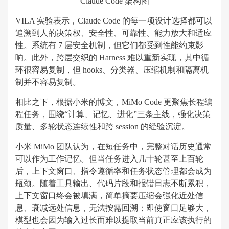
Claude Code 架构图
VILA 实验表示，Claude Code 的每一项设计选择都可以
追溯到人的决策权、安全性、可靠性、能力放大和适应
性。系统有 7 层安全机制，但它们都受到性能约束影
响。此外，跨层交织的 Harness 难以重新实现，其中循
环很容易复制，但 hooks、分类器、压缩机制和隔离机
制并不容易复制。
相比之下，根据小米的博文，MiMo Code 更聚焦长程编
程任务，围绕“计算、记忆、进化”三条主线，强化决策
质量、多轮状态连续性和跨 session 的经验沉淀。
小米 MiMo 团队认为，在短任务中，完整对话历史通常
可以作为工作记忆。但当任务进入几十轮甚至上百轮
后，上下文窗口、指令遵循率和任务状态管理都会成为
瓶颈。随着工具输出、代码片段和报错日志不断累积，
上下文窗口终会被填满，简单摘要压缩会强化近处信
息、衰减远处信息，无法按需回溯；即使窗口足够大，
模型也会因为输入过长而难以提取当前真正应该执行的