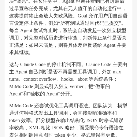
决“做完”。在长任务中，Agent 容易在看到已有进展后
过早宣称任务完成，尤其在无人值守的自动化运行中，
这类提前终止会放大失败风险。Goal 允许用户用自然语
言设定停止条件，例如“所有测试通过且代码已提交”。
每当 Agent 尝试终止时，系统会自动发起一次独立模型
调用，对完整对话历史进行审查，判断停止条件是否真
正满足；如果未满足，则将具体差距反馈给 Agent 并要
求其继续。
这与 Claude Code 的停止机制不同。Claude Code 主要由
主 Agent 自己判断是否不再需要工具调用，外加 max
turns、context overflow、hooks、abort 等系统条件；
MiMo Code 则显式引入独立 verifier，把“做事的
Agent”和“验收的 Agent”分开。
MiMo Code 还尝试优化工具调用语法。团队认为，模型
通过何种格式发出工具调用，会直接影响准确率和
token 效率。部分模型在输出结构化 JSON 时格式错误
率较高，XML 相比 JSON 略好，而受限命令行语法在
表达相同调用意图时 token 更少、格式错误率更低。