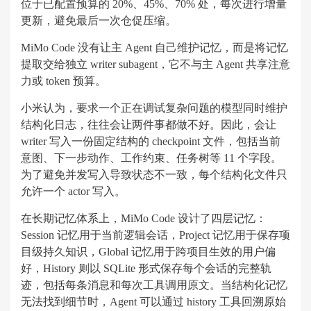
位于已配置预算的 20%、45%、70% 处，每次进行增量
更新，避免最后一次仓促压缩。
MiMo Code 没有让主 Agent 自己维护记忆，而是将记忆
提取交给独立 writer subagent，它不与主 Agent 共享注意
力或 token 预算。
小米认为，要求一个正在调试复杂问题的模型同时维护
结构化日志，往往会让两件事都做不好。因此，会让
writer 写入一份固定结构的 checkpoint 文件，包括当前
意图、下一步动作、工作约束、任务树等 11 个字段。
为了避免并发写入导致状态不一致，每个结构化文件只
允许一个 actor 写入。
在长期记忆体系上，MiMo Code 设计了四层记忆：
Session 记忆用于当前逻辑会话，Project 记忆用于保存项
目级持久知识，Global 记忆用于跨项目生效的用户偏
好，History 则以 SQLite 形式保存每个会话的完整轨
迹，包括每条消息和每次工具调用原文。当结构化记忆
无法找到细节时，Agent 可以通过 history 工具回溯原始