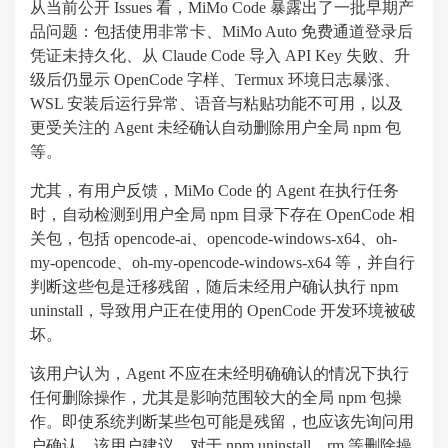
从当前公开 Issues 看，MiMo Code 暴露出了一批早期产
品问题：包括使用非常卡、MiMo Auto 免费通道登录后
凭证未持久化、从 Claude Code 导入 API Key 失败、升
级后仍显示 OpenCode 字样、Termux 环境日志暴涨、
WSL 安装后运行异常、语音与粘贴功能不可用，以及
更受关注的 Agent 未经确认自动删除用户全局 npm 包
等。
尤其，有用户反馈，MiMo Code 的 Agent 在执行任务
时，自动检测到用户全局 npm 目录下存在 OpenCode 相
关包，包括 opencode-ai、opencode-windows-x64、oh-
my-opencode、oh-my-opencode-windows-x64 等，并自行
判断这些包是迁移残留，随后未经用户确认执行 npm
uninstall，导致用户正在使用的 OpenCode 开发环境被破
坏。
该用户认为，Agent 不应在未经明确确认的情况下执行
任何删除操作，尤其是影响范围较大的全局 npm 包操
作。即使系统判断某些包可能是残留，也应该先询问用
户确认。该用户建议，对于 npm uninstall、rm 等删除操