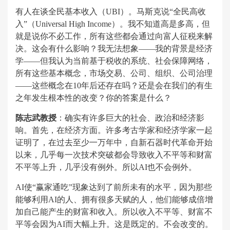
有人在谈全民基本收入（UBI）。马斯克说“全民高收
入”（Universal High Income）。我不知道高是多高，但
就是说你不必工作，所有这些都会通过向富人征税来解
决。这会有什么影响？我无法想象——我的背景是经济
学——但我认为当前基于税收的系统、社会保障网络，
所有这些基本概念，市场交易、公司、组织、公司治理
——这些概念在10年后还存在吗？还是会在我们的有生
之年发生根本性的改变？你的答案是什么？
陈志武教授
：确实有许多巨大的社会、政治和经济影
响。首先，在经济方面。许多考古学家和经济学家一起
证明了，在过去至少一万年中，自新石器时代革命开始
以来，几乎每一次技术突破都会导致收入不平等和财富
不平等上升，几乎没有例外。所以AI也不会例外。
AI使“赢家通吃”现象达到了前所未有的水平，因为那些
能够利用AI的人、拥有很多天赋的人，他们能够成倍增
加自己能产生的财富和收入。所以收入不平等、财富不
平等会因为AI而大幅上升。这是既定的。不会改变的。