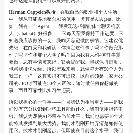
也许这是我们稍后可以展开的内容。
Herman Cappelen教授
：在我自己的职业和个人生活
中，我尽可能多地整合AI的使用，尤其是AIAgent。比
如，我有一个Agent——我发现这些智能体比聊天机器
人（Chatbot）好得多——它每天帮我保持工作进度。它
知道我应该做的一切、我昨天忘记做的事情。它建议优
先级，在白天和我确认：你搞定这件事了吗？你做完那
件了吗？你和那个人聊了吗？因为我有大约400件事需
要做，总有事情被忘记，它会提醒我。帮我保持进度，
也帮我排优先级。所以宏观来看，就像每天有50个人为
我工作一样，这其实很不可思议。以前必须是一家大公
司的CEO才可能有50个人帮你，随时做任何你想做的
事，而且可靠性比实习生还高。
所以我担心的一件事——而且我认为相当重大——是我
们没有充分认识到这些工具能做什么，我们使用得还不
够。我认为即使AI停留在当前水平，我们也需要10年才
能将其发挥到最大优势。我们才刚刚开始弄清楚如何使
用它。技术才刚刚起步。但即使在目前这个水平，我们