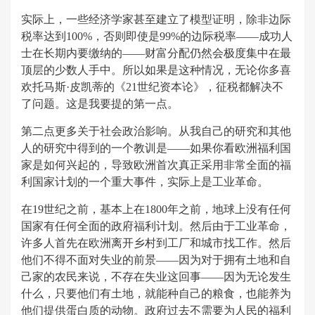
实际上，一些经济学家甚至建立了模型证明，除非边际
税率达到100%，否则即使是99%的边际税率——成功人
士在长期内要缴纳的——财富分配仍然会极度集中在最
顶层的少数人手中。所以如果是这种情况，无论你多喜
欢托马斯·皮凯蒂的《21世纪资本论》，征税都解决不
了问题。这是我要提的第一点。
第二点更多关于社会政治影响。从我自己的研究和其他
人的研究中得到的一个教训是——如果你看欧洲福利国
家是如何兴起的，导致欧洲首次真正采用非常全面的福
利国家计划的一个重大事件，实际上是工业革命。
在19世纪之前，基本上在1800年之前，地球上没有任何
国家有任何全面的政府福利计划。然后由于工业革命，
许多人首先在欧洲离开乡村到工厂和城市找工作。然后
他们不得不面对失业的前景——因为对于拥有土地和自
己家的农民来说，不存在失业这回事——因为无论发生
什么，只要他们有土地，就能种自己的粮食，也能养为
他们提供蛋白质的动物。政府过去不需要为人民的福利