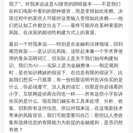
我了”。对我来说这是AI接管的阴暗版本——不是我们
在科幻电影中看到的那种接管，而是变得如此依赖。决
策过程中的某些人可能对这类输入变得如此依赖——他
们把认知工作都交出去了——最终可能存在某种衰退的
风险。在决策的能动性构建方式上的衰退。
最后一个对我来说——特别是在金融和法律领域，回到
规范框架——是认识论风险。这听起来像一个学术界使
用的复杂花哨词汇，但实际上是关于我们如何构建知
识。我们为AI——实际上是为金融整体——制定规则
时，是在知识稀缺的假设下、在信息有限的假设下。比
如我们想买一只股票，有一份招股说明书告诉你买的是
什么，你必须遵守。没人真的读它，但那是你必须看的
小字。互联网提供商合同也一样——所有这些小字告诉
你买的是什么。现在我们确实有工具来处理、分析、收
集、切割所有这些信息。所以对我来说，在这项新技术
带来的风险背后，我们可能需要问自己：那些以人类收
集和选择信息的有限能力为前提的金融规则，是否仍然
有效？