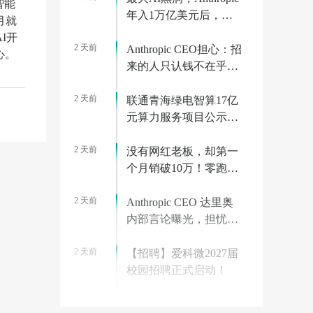
智能
年入1万亿美元后，算
月就
力价格狂飙10倍
I开
2 天前
Anthropic CEO担心：招
心。
来的人只认钱不在乎使
命，百万年薪的反噬？
2 天前
联通青海绿电智算17亿
元算力服务项目公示：
元角图灵为第一中标候
2 天前
选人
没有网红老板，却第一
个月销破10万！零跑打
了谁的脸？
2 天前
Anthropic CEO 达里奥
内部言论曝光，担忧员
工上班只为钱
2 天前
【招聘】爱科微2027届
校园招聘正式启动！
1 天前
最高估值5000亿，