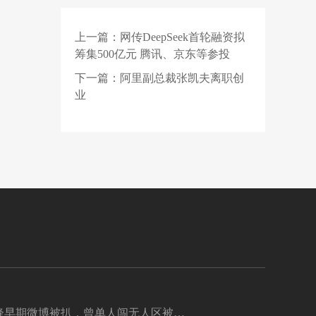
DeepSeek和Kimi被抢疯
了
上一篇：
网传DeepSeek首轮融资拟
1 天前
中国联通：智算规模达
筹集500亿元 腾讯、京东等参投
45EFLOPS，今年算力
相关投资将超 175 亿元
下一篇：
阿里副总裁张凯夫离职创
1 天前
打官司、挖人，苹果和
业
OpenAI的硬件大战才刚
开始
锋早期微博被扒，曾单人闯无人区被困