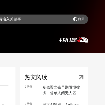
白天
热文阅读
2 天前
疑似梁文锋早期微博被
扒，曾单人闯无人区被
困一周
2 天前
最大AI黑洞，Anthropic