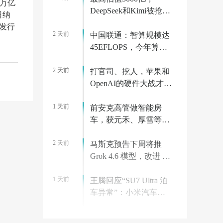
7万亿
DeepSeek和Kimi被抢疯
日纳
了
较发行
2 天前
中国联通：智算规模达
45EFLOPS，今年算力
相关投资将超 175 亿元
2 天前
打官司、挖人，苹果和
OpenAI的硬件大战才刚
开始
1 天前
前安克高管做智能房
车，获元禾、厚雪等超
2亿融资，首款产品
2 天前
2027年初量产｜硬氪首
马斯克预告下周将推
发
Grok 4.6 模型，改进 AI
监督微调和强化学习
1 天前
王腾回应“SU7 Ultra 泊
车异常”：小米汽车已
迅速跟进分析，边界场
2 天前
景有 Bug 很正常
MacBook Air 快断货