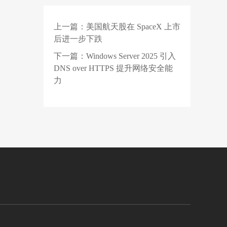
了，等等党不能再等了
上一篇：
美国航天股在 SpaceX 上市
2 天前
马斯克宣判代码死刑，
后进一步下跌
AI直出二进制，行业教
父集体回怼
下一篇：
Windows Server 2025 引入
2 天前
华为官宣乾崑智驾 ADS
DNS over HTTPS 提升网络安全能
Pro V5.0 将支持园区领
力
航辅助 NCA 功能