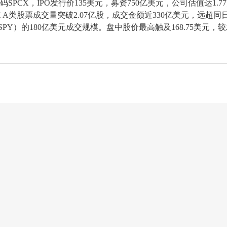
代码SPCX，IPO发行价135美元，募资750亿美元，公司估值达1.7
X A类股票成交量突破2.07亿股，成交金额近330亿美元，远超同
F（SPY）的180亿美元成交规模。盘中股价最高触及168.75美元，