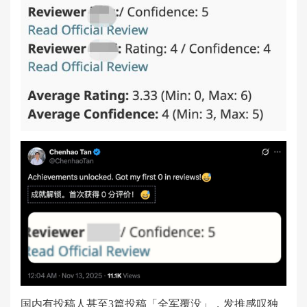
国内有投稿人甚至3篇投稿「全军覆没」，发推感叹独