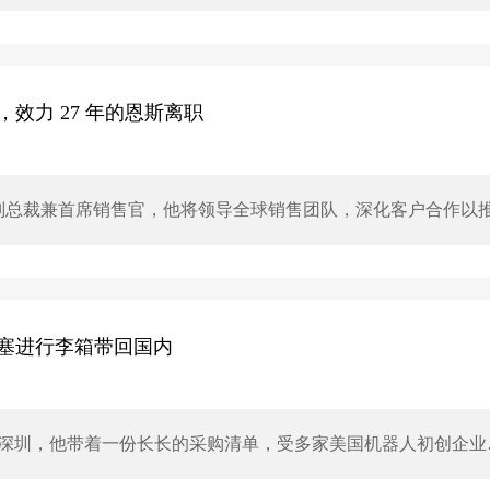
AI不认同将强大模型仅限少数用户使用的策略，希望Astra最终广
公司会在确保安全的前提下尽快向更多用户提供。
效力 27 年的恩斯离职
副总裁兼首席销售官，他将领导全球销售团队，深化客户合作以
曾担任美满电子首席销售官，并在Broadcom和AMD担任高级销
雷格・恩斯将离职。
塞进行李箱带回国内
达深圳，他带着一份长长的采购清单，受多家美国机器人初创企业
带回美国。