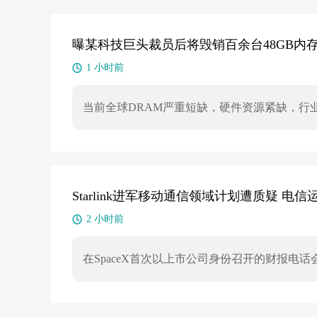
月之暗面Kimi K3（2.8万亿参数），接近Anthrop
5（约8万亿参数），进入全球超大模型第一梯
量、训练方法、推理效率及算力投入同样重要
曝某科技巨头裁员后将毁销百余台48GB内存M4 M
1 小时前
当前全球DRAM严重短缺，硬件资源紧缺，行
型科技公司在关闭分支机构并裁员后，计划直接销
毁可用设备不仅加剧资源紧张，还造成环境负
求。
Starlink进军移动通信领域计划遭质疑 电
2 小时前
在SpaceX首次以上市公司身份召开的财报电话
基站（Femtocell），以规避建设常规基
一“跨界”举动并未对传统电信巨头构成实质性