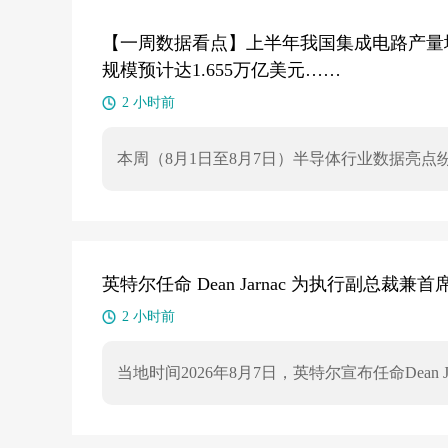
【一周数据看点】上半年我国集成电路产量增长
规模预计达1.655万亿美元……
2 小时前
本周（8月1日至8月7日）半导体行业数据亮点纷呈
其中存储器营收同比增幅预计超249.5%；麦克
SEMI预测2026年全球半导体设备销售额将达1
产量达2798亿块，同比增长23.1%。
英特尔任命 Dean Jarnac 为执行副总裁兼
2 小时前
当地时间2026年8月7日，英特尔宣布任命Dea
户关系，推进全线产品市场拓展，业务覆盖客户
分，英特尔现任首席营收官Greg Ernst在任职