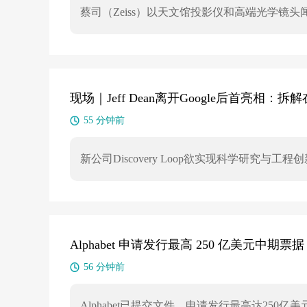
蔡司（Zeiss）以天文馆投影仪和高端光学
勒国际航展上，这家拥有180多年历史的光学
平视显示器（HUD）。透明显示系统采用定制
璃、遮光板等透明表面，实现飞行参数、娱乐内
计，可在飞行员视线焦点前后分别投射导航符
验、增强飞行员视野，并构建更高效的飞机架
现场｜Jeff Dean离开Google后首亮相：
55 分钟前
新公司Discovery Loop欲实现科学研究
Alphabet 申请发行最高 250 亿美元中期票据
56 分钟前
Alphabet已提交文件，申请发行最高达250