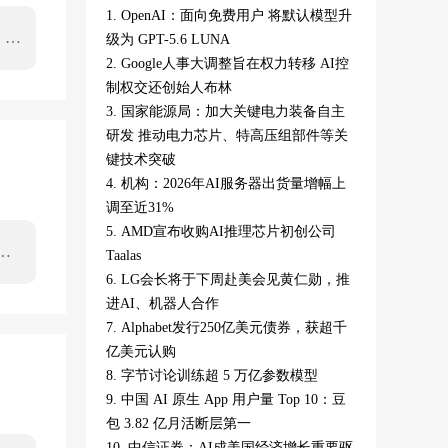
1. OpenAI：面向免费用户 将默认模型升
，大
级为 GPT-5.6 LUNA
畅地
2. Google人事大调整旨在权力转移 AI控
等场
制权交还创始人布林
重
3. 国家能源局：加大关键电力装备自主
研发 推动电力芯片、特高压组部件等关
键技术突破
4. 机构：2026年AI服务器出货量增幅上
调至近31%
5. AMD宣布收购AI推理芯片初创公司
OS
Taalas
及协
6. LG会长将于下周赴美会见黄仁勋，推
进AI、机器人合作
7. Alphabet发行250亿美元债券，获超千
亿美元认购
8. 字节讨论训练超 5 万亿参数模型
9. 中国 AI 原生 App 用户量 Top 10：豆
包 3.82 亿月活断层第一
10. 中信证券：AI成美国经济增长重要驱