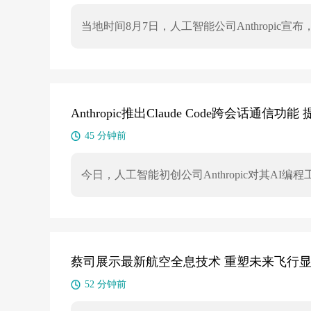
当地时间8月7日，人工智能公司Anthropic宣布
幅减少了误拦截情况。测试显示，更新后产品各
使用Fable 5处理生物学相关任务。Anthr
景中的误拦截率，并为医疗专业人员提供更多
用途”风险的专业生物研究和药物开发请求，Fab
Anthropic推出Claude Code跨会话通信
45 分钟前
今日，人工智能初创公司Anthropic对其AI编程工具
和Linux平台的Claude Code新增了跨
调工作。
蔡司展示最新航空全息技术 重塑未来飞行
52 分钟前