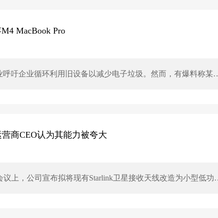
ic的Fable 5（约5万亿参数），并可能超越Anthropic先进的Mytho
队。不过，参数量并非模型实际表现的唯一决定因素，训练数据
。
acBook Pro
业呼吁企业循环利用旧设备以减少电子垃圾。然而，有爆料称某
毁上百台配备高规格内存的MacBook Pro。此举引发质疑，因
担。相比之下，合理回收和再利用旧设备更符合行业可持续发展
信运营商CEO认为其能力被夸大
会议上，公司宣布拟将现有Starlink卫星接收天线改造为小型低功
站塔和购买陆地频谱的高昂成本，直接进军城市移动通信市场。不过，
威胁。