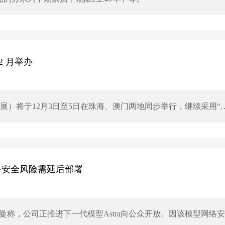
2 月举办
子展）将于12月3日至5日在珠海、澳门两地同步举行，继续采用“
”，聚焦人工智能全产业链，规模将进一步扩大，品质提升。预计
业观众参与，旨在打造大湾区智能制造与全球连接的重要窗口，推动
网络安全风险需延后部署
奥特曼称，公司正推进下一代模型Astra向公众开放。因该模型网络