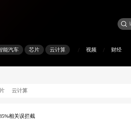
/
/
视频
财经
智能汽车
芯片
云计算
片
云计算
减少85%相关误拦截