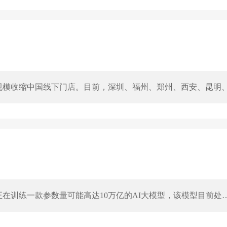
规模收缩中国线下门店。目前，深圳、福州、郑州、西安、昆明
星关店标准简单直接：月销售额未达30万的门店将逐步清退。
正在训练一款参数量可能高达10万亿的AI大模型，该模型目前处
有微调等环节，最终参数规模尚未确定。此前晚点LatePost报
，若按10万亿参数计算，该模型规模将超过国内已发布的最大模