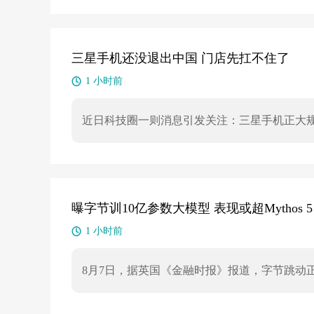
三星手机还没退出中国 门店先扛不住了
1 小时前
近日科技圈一则消息引发关注：三星手机正大
肥等地的三星门店已陆续关闭。据网络消息，三
曝字节训10亿参数大模型 表现或超Mythos 5
1 小时前
8月7日，据英国《金融时报》报道，字节跳动
早期预训练阶段，预训练通常需3至6个月，之后还
字节跳动内部讨论训练参数规模超5万亿的模型