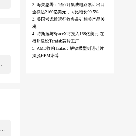
2. 海关总署：1至7月集成电路累计出口
金额达2160亿美元，同比增长99.5%
3. 美国考虑推迟征收多晶硅相关产品关
税
4. 特斯拉与SpaceX将投入168亿美元 在
得州建设Terafab芯片工厂
5. AMD收购Taalas：解锁模型刻进硅片
摆脱HBM束缚
一
将
全
安全