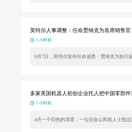
能力强，需“多一点时间”确保安全部署。Open
开放。奥特曼表示，Astra是“强大模型”，
英特尔人事调整：任命贾纳克为首席销售官，
1 小时前
8月7日，英特尔宣布任命迪恩・贾纳克为执行
业务增长。迪恩在半导体行业拥有超30年经验，
领导职务。与此同时，为英特尔服务27年的格
多家美国机器人初创企业托人把中国零部件
1 小时前
4月一个闷热的清晨，一位旧金山风投人士抵
人之托，从中国采购人形机器人及各类零部件