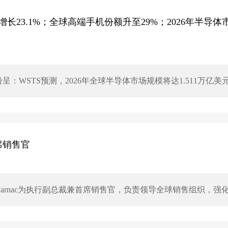
23.1%；全球高端手机份额升至29%；2026年半导体
：WSTS预测，2026年全球半导体市场规模将达1.511万亿美
林报告则预计市场规模将增长98.3%，达到1.7万亿美元。此外，
659亿美元，同比增长23.2%。从国内看，2026年上半年我国集成
首席销售官
n Jarnac为执行副总裁兼首席销售官，负责领导全球销售组织，强
端、数据中心、AI、网络及ASIC等领域。作为管理层调整的一
27年后将离职。