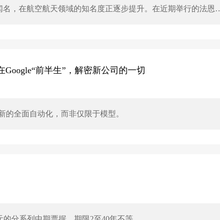
镜头闻名，在航空航天领域的知名度正逐步提升。在近期举行的法恩
巨头展示了其最新的航空全息技术成果，包括透明显示系统和下一
化微结构光学薄膜与衍射光波导技术，将数字信息直接嵌入舱窗
容与乘务交互指令的原位叠加。下一代HUD模块采用双焦面设
号与告警信息，减少视觉焦距切换频次。这些技术有助于提升乘
构。
拆解在Google“前半生”，解密新公司的一切
与工程创新的全面自动化，而非仅限于模型。
亿美元的分系列中期票据，期限2至40年不等。