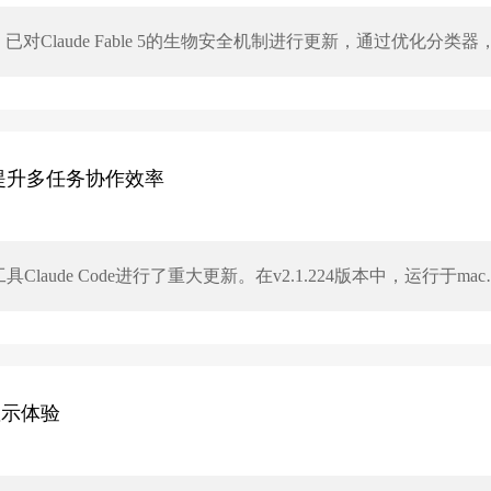
，已对Claude Fable 5的生物安全机制进行更新，通过优化分类器
平台与生物相关的“降级切换”次数减少了约85%，用户可更顺
opic表示，此次更新将降低日常健康咨询、实验结果解读、生物学教育
临床任务支持。不过，对于病毒学、毒理学和分子设计等具有“双
le 5仍会切换至低能力模型处理。
功能 提升多任务协作效率
Claude Code进行了重大更新。在v2.1.224版本中，运行于mac
会话消息传递功能，支持不同终端会话间互发信息、共享发现、解答疑问
显示体验