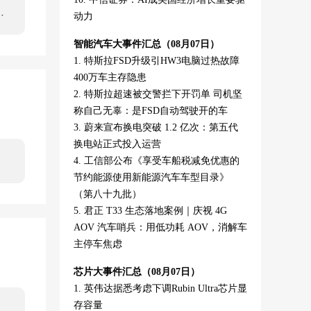
伯
动力
代
智能汽车大事件汇总（08月07日）
玻
1. 特斯拉FSD升级引HW3电脑过热故障
400万车主存隐患
客体
2. 特斯拉超速被交警拦下开罚单 司机坚
称自己无辜：是FSD自动驾驶开的车
3. 蔚来宣布换电突破 1.2 亿次：第五代
换电站正式投入运营
4. 工信部公布《享受车船税减免优惠的
节约能源使用新能源汽车车型目录》
（第八十九批）
5. 君正 T33 生态落地案例｜庆视 4G
AOV 汽车哨兵：用低功耗 AOV，消解车
主停车焦虑
芯片大事件汇总（08月07日）
1. 英伟达据悉考虑下调Rubin Ultra芯片显
存容量