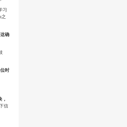
学习
a之
明这确
技
单位时
块，
下信