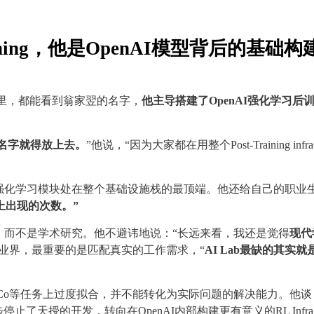
aining，他是OpenAI模型背后的基础构
单里，都能看到翁家翌的名字，
他主导搭建了OpenAI强化学习后
的名字就得放上去。
”他说，“因为大家都在用整个Post-Training inf
强化学习模块处在整个基础设施栈的最顶端。他还给自己的职业
og上出现的次数。”
，而不是学术研究。他不避讳地说：“长远来看，我还是觉得
现代
业界，最重要的是匹配真实的工作需求，“
AI Lab最缺的其实就
JoCo等任务上过度拟合，并不能转化为实际问题的解决能力。他谈
止了天授的开发，转向在OpenAI内部构建更有意义的RL Infra