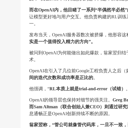
而在OpenAI内，他目睹了一系列“半偶然半必然
让模型更好地与用户交互。他负责构建的RL训练系统
一。
发布当天，OpenAI服务器数次被挤爆，他形容这种“自
实是一个值得投入精力的方向”。
被问到OpenAI为何能做出如此爆款，翁家翌
术。
OpenAI在引入了几位前Google工程负责人之后（如B
间的迭代次数和成功率是正比的
。
他强调，“
RL本质上就是trial-and-error（试错）
OpenAI的领导层也保持对细节的强关注。
Greg
而Sam Altman（联合创始人兼CEO）则通过
息通畅正是OpenAI创新持续不断的原因。
翁家翌称，“管公司就像管代码库，一旦不一致，