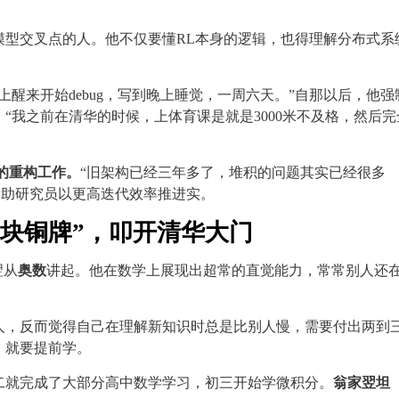
模型交叉点的人。他不仅要懂RL本身的逻辑，也得理解分布式系
醒来开始debug，写到晚上睡觉，一周六天。”自那以后，他强
，“我之前在清华的时候，上体育课是就是3000米不及格，然后完
ra的重构工作。
“旧架构已经三年多了，堆积的问题其实已经很多
帮助研究员以更高迭代效率推进实。
一块铜牌”，叩开清华大门
翌从
奥数
讲起。他在数学上展现出超常的直觉能力，常常别人还
人，反而觉得自己在理解新知识时总是比别人慢，需要付出两到
，就要提前学。
二就完成了大部分高中数学学习，初三开始学微积分。
翁家翌坦