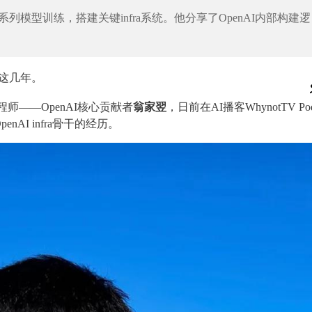
系列模型训练，搭建关键infra系统。他分享了OpenAI内部构建逻
的这几年。
程师——OpenAI核心贡献者
翁家翌
，日前在AI播客WhynotTV Pod
I infra骨干的经历。