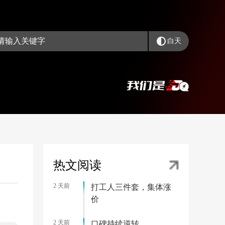
白天
热文阅读
2 天前
打工人三件套，集体涨
价
2 天前
口碑持续逆转，