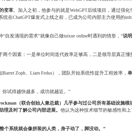
”的变革
。加入之初，他参与的就是WebGPT后续项目，通过强化
在ChatGPT爆发式上线之前，已成为公司内部主力使用的infr
发涌现的需求”就像自己做tuixue online时遇到的情形，“
说
归结于两个因素：一是单位时间迭代效率足够高，二是领导层真正懂
arret Zoph、Liam Fedus），团队开始系统性提升工程效率，
。你试得越快越多，成功就越近。”
 Brockman（联合创始人兼总裁）几乎参与过公司所有基础设施模
研究助理及时了解公司内部进展。
他认为这种技术细节的敏感性和上
整个系统就会像拼装的人类，身子动了，脚没动。”