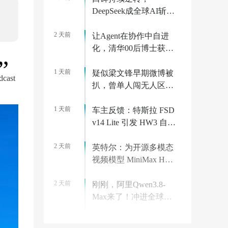
DeepSeek成全球AI斩杀
线
2 天前
让Agent在协作中自进
化，清华00后博士获千
万元融资 | 36氪首发
1 天前
疑似梁文锋早期微博被
cast
扒，曾单人闯无人区被
困一周
1 天前
车主反馈：特斯拉 FSD
v14 Lite 引发 HW3 自动
驾驶电脑过热故障
2 天前
英特尔：为开源多模态
视频模型 MiniMax H3
提供 Day 0 支持，实现
2 天前
基于多卡 GPU 的部署
刚刚，阿里Qwen3.8-
方案
Max来了！冲进全球第
一梯队，模型表现直逼
1 天前
Claude
中美 AI 大模型竞争加