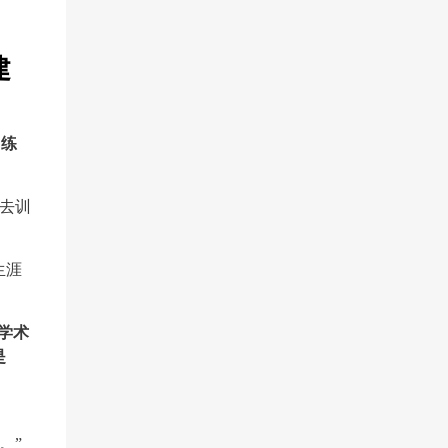
建
训练
ra去训
生涯
学术
是
。”