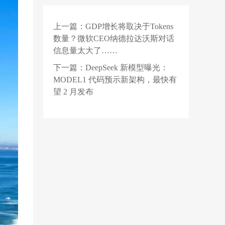
剧：OpenAI 等海外巨
头大幅降价对标 Kimi、
上一篇：
GDP增长将取决于Tokens
2 天前
DeepSeek
一个真人都没有的爽
数量？微软CEO纳德拉达沃斯对话
剧，正在让老外疯狂上
信息量太大了……
头
2 天前
OpenAI新模型连破10道
下一篇：
DeepSeek 新模型曝光：
数学难题，2000美元把
MODEL1 代码预示新架构，最快有
数学变成了点击游戏
望 2 月发布