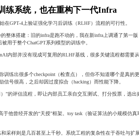
后训练系统，也在重构下一代Infra
实已开始在GPT-4上验证强化学习后训练（RLHF）流程的可行性。
ne的整体搭建：旧的infra是跑不动的，我在新infra上调通了第一
系统随后被用于整个ChatGPT系列模型的训练中。
enAI内部并没有现成可复用的RLHF基线，很多关键流程都需要
练出很多个checkpoint（检查点），但你不知道哪个是真的
信号很高，之后却因过度拟合（hacking）而性能下降。
p（人机协同）”的评估流程，即让内部员工亲自交互测试、打分投票，选出
度远高于他曾经开发的“天授”框架。toy task（验证算法的小规模仿真
。
型训练和采样则是几百甚至上千秒。系统工程的复杂性在于吞吐与扩