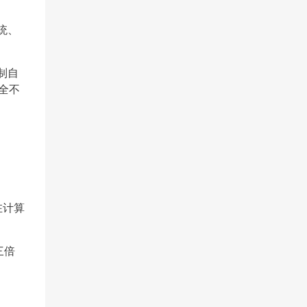
统、
制自
全不
在计算
三倍