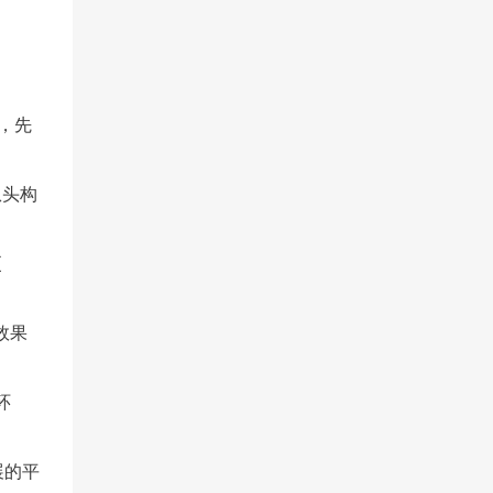
版，先
从头构
更
效果
环
展的平