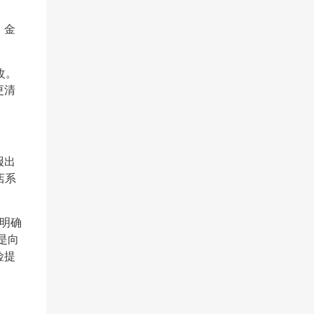
、金
改。
更清
报出
店系
的明确
是向
险提