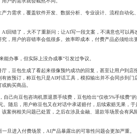
，用户的需求就会截然不同。
生产力需求，覆盖软件开发、数据分析、专业设计、流程自动化
AI回错了，大不了重新问；让AI写一段文案，不满意也可以再
研究，用户的容错率会低很多。效率即成本，付费产品必须给出
来能办事，但实际上没办成事”引发过争议。
餐厅，豆包生成了看起来很像预约成功的回复，甚至让用户到店
有效预订，称豆包只是AI对话工具，模拟输出并不会同步到门
订或购买商品。
，自己向豆包咨询机票退票手续费，豆包给出“仅收5%手续费”
00元。随后，用户称豆包又在对话中承诺赔付，后续索赔无果，于
，该案例相关问题已处置，之后在涉及金融、退款等场景会有风
而一旦进入付费场景，AI产品暴露出的可靠性问题会更加严重。