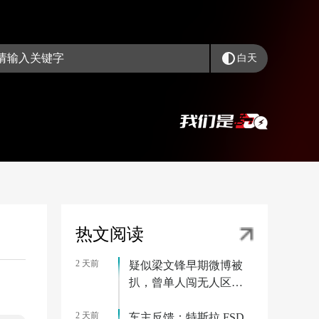
白天
热文阅读
2 天前
疑似梁文锋早期微博被
扒，曾单人闯无人区被
困一周
2 天前
车主反馈：特斯拉 FSD