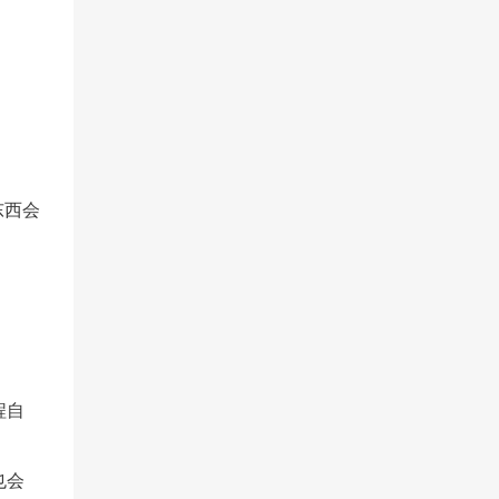
东西会
程自
也会