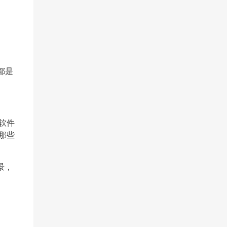
都是
“软件
那些
景，