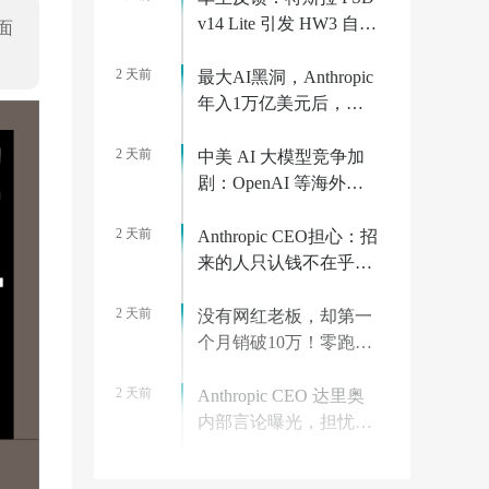
v14 Lite 引发 HW3 自动
面
驾驶电脑过热故障
2 天前
最大AI黑洞，Anthropic
年入1万亿美元后，算
力价格狂飙10倍
2 天前
中美 AI 大模型竞争加
剧：OpenAI 等海外巨
头大幅降价对标 Kimi、
2 天前
DeepSeek
Anthropic CEO担心：招
来的人只认钱不在乎使
命，百万年薪的反噬？
2 天前
没有网红老板，却第一
个月销破10万！零跑打
了谁的脸？
2 天前
Anthropic CEO 达里奥
内部言论曝光，担忧员
工上班只为钱
2 天前
联通青海绿电智算17亿