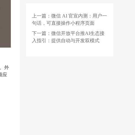
元算力服务项目公示：
元角图灵为第一中标候
上一篇：
微信 AI 官宣内测：用户一
2 天前
选人
旧车残值堪比废铁，我
句话，可直接操作小程序页面
拿什么去换新车？
下一篇：
微信开放平台推AI生态接
1 天前
【招聘】爱科微2027届
入指引：提供自动与开发双模式
校园招聘正式启动！
x、外
级应