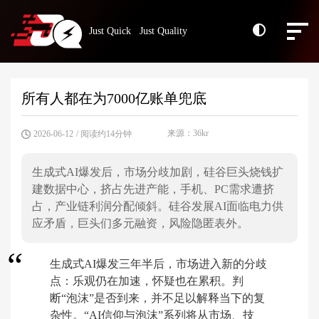
Just Quick Just Quality
所有人都在为7000亿账单兜底
来源：36kr
2026-06-12
/ 阅读约14分钟
生成式AI爆发后，市场分歧加剧，硅谷巨头烧钱扩
建数据中心，挤占先进产能，手机、PC需求遭挤
占，产业链利润分配倾斜。硅谷发展AI面临电力供
应矛盾，巨头们多元融资，风险隐匿表外。
生成式AI爆发三年半后，市场进入新的分歧
点：乐观仍在加速，怀疑也在累积。判
断“泡沫”是否到来，并不足以解释当下的复
杂性。“AI信仰与泡沫”系列将从市场、技