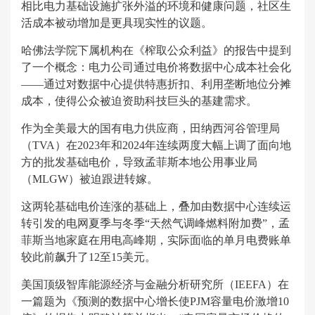
相比电力基础设施扩张外溢的环境和健康问题，社区生
活成本被动增加是更具现实性的议题。
哈佛法学院下属机构在《榨取公众利益》的报告中提到
了一个概念：电力公司通过电价将数据中心成本社会化
——通过对数据中心提供特惠折扣、利用垄断地位分摊
成本，使得公众被迫资助科技巨头的基建需求。
作为全美最大的国有电力供应商，田纳西河谷管理局
（TVA）在2023年和2024年连续两度大幅上调了面向地
方的批发基础电价，导致孟菲斯本地公用事业局
（MLGW）被迫跟进转嫁。
这两轮基础电价连涨的基础上，叠加由数据中心连续运
转引发的电网夏季与冬季“天然气调峰燃料附加费”，孟
菲斯当地家庭在用电高峰期，实际面临的单月电费账单
较此前飙升了12至15美元。
美国顶级智库能源经济与金融分析研究所（IEEFA）在
一篇题为《预测的数据中心增长使PJM容量电价激增10