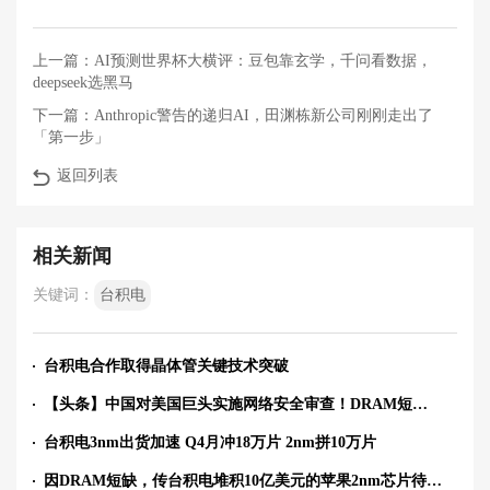
上一篇：
AI预测世界杯大横评：豆包靠玄学，千问看数据，
deepseek选黑马
下一篇：
Anthropic警告的递归AI，田渊栋新公司刚刚走出了
「第一步」
返回列表
相关新闻
关键词：
台积电
台积电合作取得晶体管关键技术突破
【头条】中国对美国巨头实施网络安全审查！DRAM短缺，68亿苹果芯片无法封装；固晶设备双雄业绩狂飙；六氟化钨价格年内飙涨
台积电3nm出货加速 Q4月冲18万片 2nm拼10万片
因DRAM短缺，传台积电堆积10亿美元的苹果2nm芯片待封装