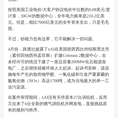
按照美国工业电价/大客户协议电价中位数的0.08美元/度
计算，30GW的数据中心，全年电力账单是210.2亿美
元。但是，相比7000亿美元的全年资本支出，只是毛毛
雨。
不过，钞能力也有边界，它不能解决一切问题。
4月份，路透社披露了xAI在美国密西西比州绍斯黑文市
（紧邻田纳西州孟菲斯）扩建Colossus 2数据中心，在
未经许可的情况下建了一座总容量200MW化石能源发
电厂，之后很快就被环保人士起诉。起诉书宣称，该设
施每年产生的致癌物甲醛、一氧化碳和引发严重雾霾的
氮氧化物（NOx）高达1700吨，成为当地最大的单一工
业污染源。
在案件审理期间，xAI没有关停原本27台涡轮机，反而
又拉来了6台全新的燃气涡轮机并网发电，直接挑战原
有的规则与秩序。