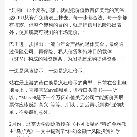
“只需8–12个复杂步骤，就能把价值数百亿美元的英伟
达GPU从资产负债表上抹去。每一步都合法、每一步都
有披露。但整个架构的目的，就是把信用风险移出表
外，使其脱离可观测的市场定价。”
巴里进一步指出：“流向年金产品的退休资金，最终通
过保险公司、再保险、私人信贷和特殊目的载体
（SPV）构成的融资链条，为AI基建采购提供资金。”
一边是风险提示，一边是疯狂暗示。
站在最上游的黄仁勋是疯狂暗示的典型，日前在台北电
脑展上，直接替Marvell喊单，进行口头背书——所
以，“Marvell是下一个万亿市值美元公司”“能折价买股
票你应该感到高兴”等等。所以，之后再听到类似的喊
单，不要感到意外。
2月份，北京大学胡泳教授在《不可质疑的“科幻金融教
主”马斯克》一文中提到了“科幻金融”“风险投资神学