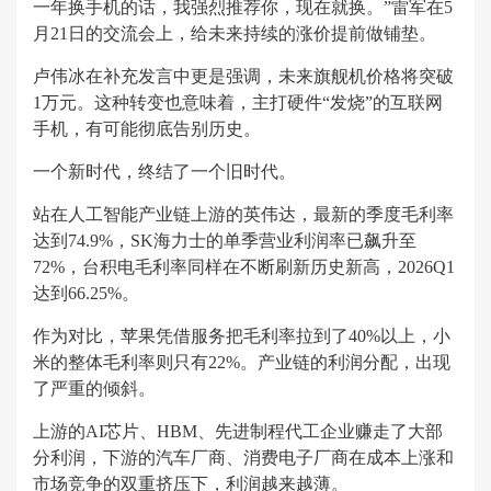
一年换手机的话，我强烈推荐你，现在就换。”雷军在5
月21日的交流会上，给未来持续的涨价提前做铺垫。
卢伟冰在补充发言中更是强调，未来旗舰机价格将突破
1万元。这种转变也意味着，主打硬件“发烧”的互联网
手机，有可能彻底告别历史。
一个新时代，终结了一个旧时代。
站在人工智能产业链上游的英伟达，最新的季度毛利率
达到74.9%，SK海力士的单季营业利润率已飙升至
72%，台积电毛利率同样在不断刷新历史新高，2026Q1
达到66.25%。
作为对比，苹果凭借服务把毛利率拉到了40%以上，小
米的整体毛利率则只有22%。产业链的利润分配，出现
了严重的倾斜。
上游的AI芯片、HBM、先进制程代工企业赚走了大部
分利润，下游的汽车厂商、消费电子厂商在成本上涨和
市场竞争的双重挤压下，利润越来越薄。