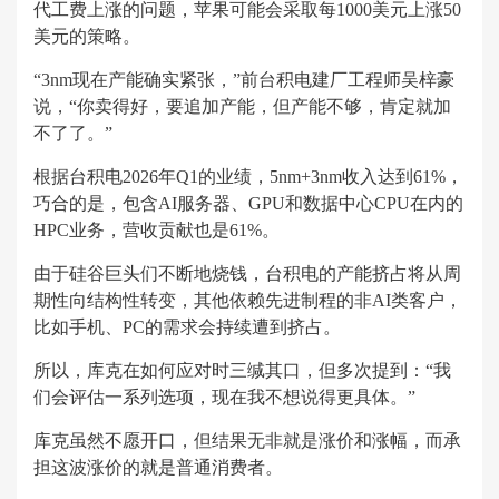
代工费上涨的问题，苹果可能会采取每1000美元上涨50
美元的策略。
“3nm现在产能确实紧张，”前台积电建厂工程师吴梓豪
说，“你卖得好，要追加产能，但产能不够，肯定就加
不了了。”
根据台积电2026年Q1的业绩，5nm+3nm收入达到61%，
巧合的是，包含AI服务器、GPU和数据中心CPU在内的
HPC业务，营收贡献也是61%。
由于硅谷巨头们不断地烧钱，台积电的产能挤占将从周
期性向结构性转变，其他依赖先进制程的非AI类客户，
比如手机、PC的需求会持续遭到挤占。
所以，库克在如何应对时三缄其口，但多次提到：“我
们会评估一系列选项，现在我不想说得更具体。”
库克虽然不愿开口，但结果无非就是涨价和涨幅，而承
担这波涨价的就是普通消费者。