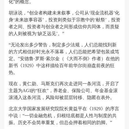
化”的概念。
胡泳说，“创业者构建未来叙事，公司从‘现金流机器’化
身‘未来故事容器’，投资则类似于宗教中的‘献祭’，投资
者之间、投资者与创业者之间形成信仰共同体，而质疑
的人则被视为‘缺乏远见’。”
“无论发出多少警告，制定多少法规，人们总能找到新
的方式相信好时光永不落幕，人们总能把希望包装成笃
定。”安德鲁·罗斯·索尔金（《大而不倒》作者）在他的
新书《1929》中这样描绘百年前华尔街崩盘前夜的狂
热。
现在，黄仁勋、马斯克们再次走进同一条河流，开启了
主题为AGI的“狂欢”，养老金、保险公司、年金基金滚
滚涌入这条河流，风险却被层层转移、隐匿在表外。
北京大学国家发展研究院院长黄益平在《1929》的序言
中说：“一切金融危机，归根结底都是人性与制度的共
振。历史不会简单重复，但总会押着相同的韵脚。”