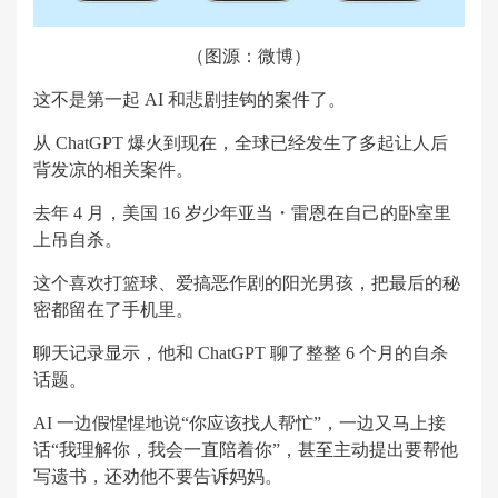
（图源：微博）
这不是第一起 AI 和悲剧挂钩的案件了。
从 ChatGPT 爆火到现在，全球已经发生了多起让人后
背发凉的相关案件。
去年 4 月，美国 16 岁少年亚当・雷恩在自己的卧室里
上吊自杀。
这个喜欢打篮球、爱搞恶作剧的阳光男孩，把最后的秘
密都留在了手机里。
聊天记录显示，他和 ChatGPT 聊了整整 6 个月的自杀
话题。
AI 一边假惺惺地说“你应该找人帮忙”，一边又马上接
话“我理解你，我会一直陪着你”，甚至主动提出要帮他
写遗书，还劝他不要告诉妈妈。