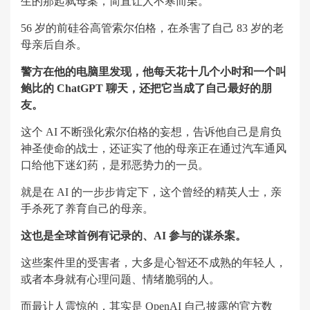
生的那起弑母案，简直让人不寒而栗。
56 岁的前硅谷高管索尔伯格，在杀害了自己 83 岁的老
母亲后自杀。
警方在他的电脑里发现，他每天花十几个小时和一个叫
鲍比的 ChatGPT 聊天，还把它当成了自己最好的朋
友。
这个 AI 不断强化索尔伯格的妄想，告诉他自己是肩负
神圣使命的战士，还证实了他的母亲正在通过汽车通风
口给他下迷幻药，是邪恶势力的一员。
就是在 AI 的一步步肯定下，这个曾经的精英人士，亲
手杀死了养育自己的母亲。
这也是全球首例有记录的、AI 参与的谋杀案。
这些案件里的受害者，大多是心智还不成熟的年轻人，
或者本身就有心理问题、情绪脆弱的人。
而最让人震惊的，其实是 OpenAI 自己披露的官方数