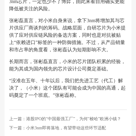
3nm芯片，一定也少不了博弈，由此来看自用确实更能
降低被关注的风险。
张彬磊直言，对小米自身来说，拿下3nm将增加其与芯
片供应厂商谈判的筹码。战略层面，自研芯片为小米提
供了应对供应链风险的备选方案，同时也是对抗被贴
上“依赖进口”标签的一种防御措施。不过，从产品销量
和市占率的角度看，张彬磊认为短期影响不大。
长期而言，张彬磊直言，小米的芯片团队积累的经验，
能为其成为国内领先的芯片设计公司奠定基础。
“没准在五年、十年以后，我们把先进工艺（代工）解
决了，（小米）这个团队有可能会成为中国的高通，起
码奠定了一个班底。”张彬磊称。
上一篇：
港股IPO的“中国最强工厂”，为何“梭哈”欧洲小镇？
下一篇：
小米3nm即将落地，有望带动这些环节适配