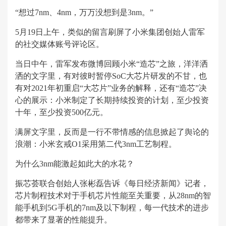
“想过7nm、4nm，万万没想到是3nm。”
5月19日上午，类似的留言刷屏了小米集团创始人雷军
的社交媒体账号评论区。
当日中午，雷军发布微博回顾小米“造芯”之旅，洋洋洒
洒的文字里，有对彼时暂停SoC大芯片研发的不甘，也
有对2021年初重启“大芯片”业务的解释，还有“造芯”决
心的展示：小米制定了长期持续投资的计划，至少投资
十年，至少投资500亿元。
满屏文字里，反而是一行不带情感的信息掀起了舆论的
浪潮：小米玄戒O1采用第二代3nm工艺制程。
为什么3nm能激起如此大的水花？
振芯荟联合创始人张彬磊告诉《每日经济新闻》记者，
芯片制程技术对于手机芯片性能至关重要，从28nm的智
能手机到5G手机的7nm及以下制程，每一代技术的进步
都带来了显著的性能提升。