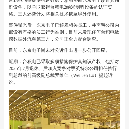
台积电同事提供机密数据，意图协助东京电子改进其蚀
刻设备，以争取获得台积电2纳米制程设备的认证资
格。三人还曾计划将相关技术携至境外使用。
事件曝光后，东京电子已解雇相关员工，并声明公司内
部设有严格的员工行为准则，目前未发现任何台积电敏
感数据外流至第三方，公司正全力配合调查。
目前，东京电子尚未对公诉作出进一步公开回应。
近期，台积电已采取多项措施保护其知识产权，包括对
2025年7月退休、后加入竞争对手英特尔公司担任执行
副总裁的前高级副总裁罗维仁（Wei-Jen Lo）提起诉
讼。