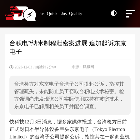
Just Quick Just Quality
台积电2纳米制程泄密案进展 追加起诉东京
电子
来源：凤凰网
2025-12-03
/ 阅读约2分钟
台湾检方对东京电子台湾子公司提起公诉，指控其
管理疏失，未能防止员工窃取台积电技术秘密。检
方强调尚未发现该公司实际使用或持有被窃技术，
东京电子已解雇相关员工并配合调查。
快科技12月3日消息，据多家媒体报道，台湾检方日前
正式对日本半导体设备巨头东京电子（Tokyo Electron
Limited）的台湾子公司提起公诉，指控其在一起商业机