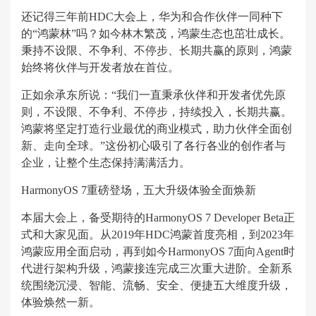
还记得三年前HDC大会上，华为和合作伙伴一同种下
的“鸿蒙林”吗？如今林木繁茂，鸿蒙生态也茁壮成长。
秉持不设限、不争利、不停步、长期共赢的原则，鸿蒙
始终将伙伴与开发者放在首位。
正如余承东所说：“我们一直秉承伙伴和开发者优先原
则，不设限、不争利、不停步，持续投入，长期共赢。
鸿蒙将坚定打造行业最优的商业模式，助力伙伴全面创
新、走向全球。”这份初心吸引了各行各业的创作者与
企业，让整个生态保持满满活力。
HarmonyOS 7重磅登场，五大升级体验全面焕新
本届大会上，备受期待的HarmonyOS 7 Developer Beta正
式和大家见面。从2019年HDC鸿蒙首度亮相，到2023年
鸿蒙应用全面启动，再到如今HarmonyOS 7面向Agent时
代进行架构升级，鸿蒙接连完成三次重大进阶。全新系
统围绕沉浸、智能、流畅、安全、便捷五大维度升级，
体验焕然一新。