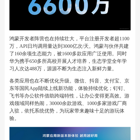
鸿蒙开发者阵营也在持续壮大，平台注册开发者超1100
万，API日均调用量达到3000亿次/天。鸿蒙与伙伴共建
了160余项生态能力，被1600多款应用广泛使用。同时
华为携手650多所高校开展人才培养，生态学堂全年学
习人次达488万，源源不断为生态注入新鲜力量。
各类应用也在不断优化升级。微信、抖音、支付宝、京
东等国民App陆续上线新功能，体验持续优化；钉钉、
飞书等办公软件借助跨端特性，让办公变得更高效。游
戏领域同样热闹，30000余款游戏、1000多家游戏厂商
入驻，依托系统优势，为玩家带来趣味十足的游玩体
验。