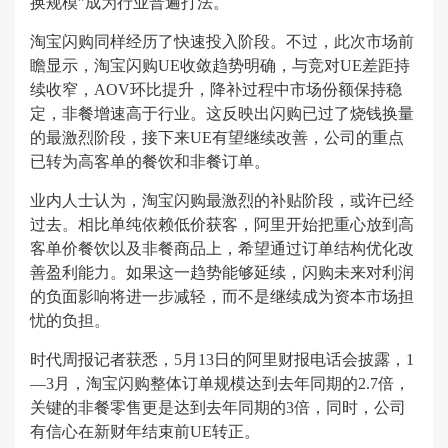
换规模”成为行业普遍打法。
淘宝闪购同样经历了快速投入阶段。不过，此次市场前
瞻显示，淘宝闪购UE收敛趋势明确，与竞对UE差距持
续收窄，AOV环比提升，降补过程中市场份额保持稳
定，非餐增速高于行业。这反映出闪购已过了烧钱换量
的最激烈阶段，接下来UE有望继续改善，公司的重点
已转为高客单的餐饮和非餐订单。
业内人士认为，淘宝闪购最激烈的补贴阶段，或许已经
过去。相比单纯依赖低价获客，阿里开始把重心放到高
客单价餐饮以及非餐商品上，希望通过订单结构优化改
善盈利能力。如果这一趋势能够延续，闪购未来对利润
的负面影响将进一步减轻，而不是继续成为资本市场担
忧的负担。
时代周报记者获悉，5月13日的阿里财报电话会披露，1
—3月，淘宝闪购整体订单规模达到去年同期的2.7倍，
关键的非餐零售更是达到去年同期的3倍，同时，公司
有信心在新财年结束前UE转正。