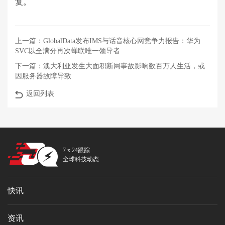
复。
上一篇：
GlobalData发布IMS与话音核心网竞争力报告：华为
SVC以全满分再次蝉联唯一领导者
下一篇：
澳大利亚发生大面积断网事故影响数百万人生活，或
因服务器故障导致
返回列表
7 x 24跟踪
全球科技动态
快讯
资讯