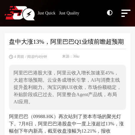
Just Quick Just Quality
盘中大涨13%，阿里巴巴Q1业绩前瞻超预期
来源：36kr
4 周前
/ 阅读约4分钟
阿里巴巴港股大涨，阿里云收入增长加速至45%，
大超市场预期。云业务成增长引擎，AI与消费主线
提升盈利能力。淘宝闪购UE收敛，市场份额稳定，
补贴阶段或已过去。阿里整合Agent产品线，布局
AI应用。
阿里巴巴（09988.HK）再次站到了资本市场的聚光灯
下。7月8日，阿里巴巴港股盘中一度上涨超过13%，涨
幅创下年内新高，截至收盘涨幅为12.21%，报收