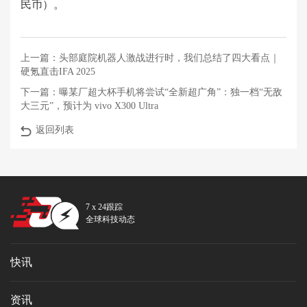
民币）。
上一篇：
头部庭院机器人激战进行时，我们总结了四大看点｜
硬氪直击IFA 2025
下一篇：
曝某厂超大杯手机将尝试“全新超广角”：独一档“无敌
大三元”，预计为 vivo X300 Ultra
返回列表
7 x 24跟踪
全球科技动态
快讯
资讯