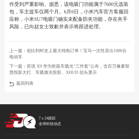
作受到严重影响。据悉，该电吸门功能属于7600元选装
包，车主提车仅两个月。6月6日，小米汽车官方客服回
应称，小米SU7电吸门确实未配备防夹功能，存在夹手
风险，已向赵女士致歉并表示将跟进处理。
上一篇：
创比利时史上最大纯电订单！宝马一次性卖出1000台
电动车
下一篇：
奕境 X9 华为乾崑车载光“三件套”公布，含百万像素智
慧投影大灯、车载激光投影、XHUD 抬头显示
返回列表
7 x 24跟踪
全球科技动态