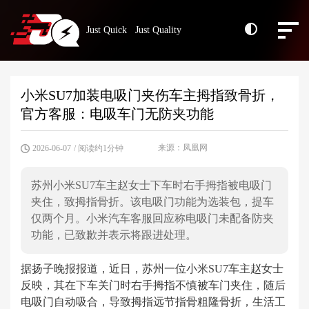
Just Quick Just Quality
小米SU7加装电吸门夹伤车主拇指致骨折，
官方客服：电吸车门无防夹功能
来源：凤凰网
2026-06-07
/ 阅读约1分钟
苏州小米SU7车主赵女士下车时右手拇指被电吸门
夹住，致拇指骨折。该电吸门功能为选装包，提车
仅两个月。小米汽车客服回应称电吸门未配备防夹
功能，已致歉并表示将跟进处理。
据扬子晚报报道，近日，苏州一位小米SU7车主赵女士
反映，其在下车关门时右手拇指不慎被车门夹住，随后
电吸门自动吸合，导致拇指远节指骨粗隆骨折，生活工