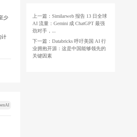
元
全球 10 亿用户画像：
35 岁及以上用户用量上
上一篇：
Similarweb 报告 13 日全球
入至少
1 天前
升
英伟达据称测试降配版
AI 流量：Gemini 成 ChatGPT 最强
Rubin Ultra GPU，HBM
劲对手，...
短缺下芯片厂商如何破
的计
2 天前
局？
华为小米长协锁产能！
下一篇：
Databricks 呼吁美国 AI 行
长鑫：产品不低于甚至
业拥抱开源：这是中国能够领先的
高于三星和SK海力士
关键因素
penAI