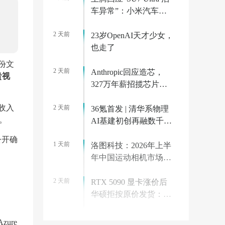
发
车异常”：小米汽车已
迅速跟进分析，边界场
2 天前
景有 Bug 很正常
23岁OpenAI天才少女，
也走了
一份文
2 天前
Anthropic回应造芯，
贵视
327万年薪招揽芯片工
程师
的收入
2 天前
36氪首发 | 清华系物理
）。
AI基建初创再融数千万
美元，数据设备进入全
公开确
1 天前
球化规模交付
洛图科技：2026年上半
年中国运动相机市场线
上规模接近翻倍
2 天前
RTX 5090 显卡涨价后
华硕拒按原价发货：英
。
伟达官方商城直接砍
1 天前
单，重购需多花 553 美
OpenAI 披露 ChatGPT
ure