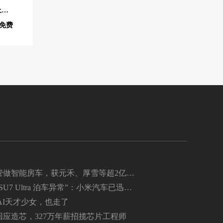
OpenAI 披露 ChatGPT 全球 10 亿用户画像：35 岁及以上用户用量上升
择免费
管做智能房车，获元禾、厚雪等超2亿融
品2027年初量产｜硬氪首发
U7 Ultra 泊车异常”：小米汽车已迅速
边界场景有 Bug 很正常
enAI天才少女，也走了
pic回应造芯，327万年薪招揽芯片工程师