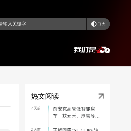
白天
热文阅读
2 天前
前安克高管做智能房
车，获元禾、厚雪等超
2亿融资，首款产品
2 天前
2027年初量产｜硬氪首
王腾回应“SU7 Ultra 泊