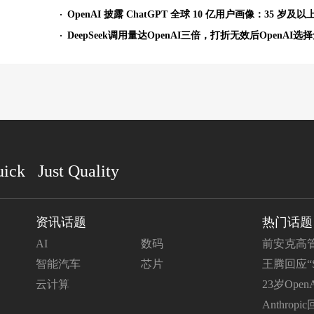
DeepSeek调用量达OpenAI三倍，打折无效后OpenAI选
uick Just Quality
资讯话题
热门话题
AI
数码
前安克高
资，首款产
智能汽车
芯片
王腾回应“S
跟进分析，
云计算
23岁Op
Anthro