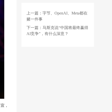
元算力服务项目公示：
元角图灵为第一中标候
上一篇：
字节、OpenAI、Meta都在
2 天前
选人
旧车残值堪比废铁，我
赌一件事
拿什么去换新车？
下一篇：
马斯克说“中国将最终赢得
1 天前
【招聘】爱科微2027届
AI竞争”，有什么深意？
校园招聘正式启动！
事宜，