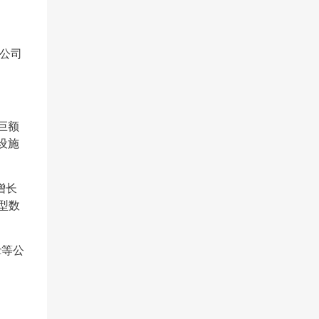
逊公司
巨额
设施
增长
型数
c等公