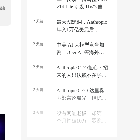
v14 Lite 引发 HW3 自动
元融
驾驶电脑过热故障
2 天前
最大AI黑洞，Anthropic
年入1万亿美元后，算
力价格狂飙10倍
2 天前
中美 AI 大模型竞争加
剧：OpenAI 等海外巨
头大幅降价对标 Kimi、
2 天前
DeepSeek
Anthropic CEO担心：招
来的人只认钱不在乎使
命，百万年薪的反噬？
2 天前
Anthropic CEO 达里奥
内部言论曝光，担忧员
工上班只为钱
2 天前
没有网红老板，却第一
个月销破10万！零跑打
了谁的脸？
2 天前
联通青海绿电智算17亿