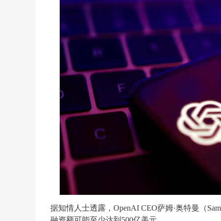
据知情人士透露，OpenAI CEO萨姆·奥特曼（
融资额可能至少达到500亿美元。