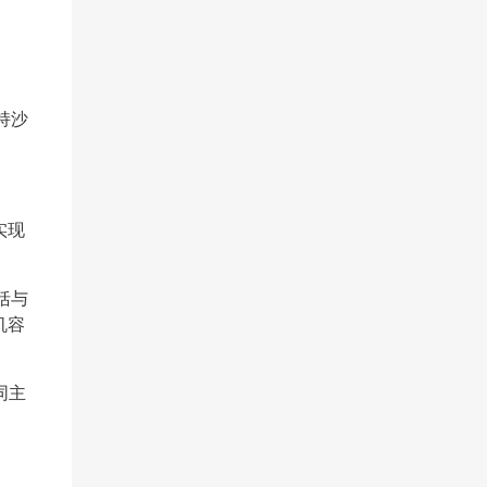
持沙
。
实现
括与
机容
同主