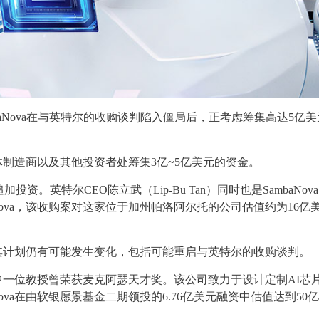
baNova在与英特尔的收购谈判陷入僵局后，正考虑筹集高达5亿
导体制造商以及其他投资者处筹集3亿~5亿美元的资金。
英特尔CEO陈立武（Lip-Bu Tan）同时也是SambaNov
Nova，该收购案对这家位于加州帕洛阿尔托的公司估值约为16亿
资，其计划仍有可能发生变化，包括可能重启与英特尔的收购谈判。
立，其中一位教授曾荣获麦克阿瑟天才奖。该公司致力于设计定制AI芯
Nova在由软银愿景基金二期领投的6.76亿美元融资中估值达到50