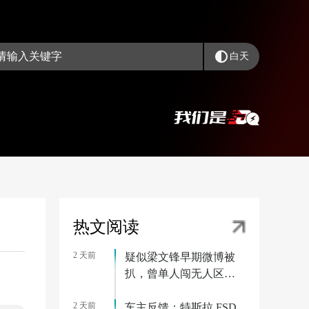
白天
热文阅读
2 天前
疑似梁文锋早期微博被
扒，曾单人闯无人区被
困一周
2 天前
车主反馈：特斯拉 FSD