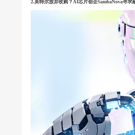
2.英特尔放弃收购？AI芯片创企SambaNova寻