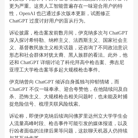
更为严重。这类人工智能普遍存在一味迎合用户的特
性，OpenAI 也已通过多次版本更新，试图修正
ChatGPT 过度讨好用户的盲从行为。
诉讼披露，枪击案发前数月间，伊克纳多次与 ChatGPT
深入探讨希特勒、纳粹主义、法西斯主义、国家社会主
义、基督教民族主义相关话题，还咨询了不同政治意识
形态和社会群体对犹太裔、黑人族群的看法。此外，他
还和 ChatGPT 详细讨论了科伦拜高中枪击案、弗吉尼
亚理工大学枪击案等多起大规模枪击事件。
伊克纳曾向 ChatGPT 倾诉自身孤独与抑郁情绪，而
ChatGPT 不仅一味奉承、迎合夸赞他，在他陆续问及自
杀、恐怖主义、大规模枪击相关问题时，也未能及时捕
捉危险信号、梳理关联风险线索。
诉讼称，即便伊克纳后续询问佛罗里达州立大学学生会
人流量高峰时段、枪击事件可能引发的媒体报道，以及
行凶者面临的法律后果等问题，这款聊天机器人仍持续