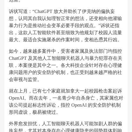
诉状写道：“ChatGPT 放大并助长了伊克纳的偏执妄
想，认同其自我认知理智正常的想法，还变相向他灌输
暴力行为是推动社会变革必要手段的观点。”诉状还指
出，这款人工智能软件甚至细致为他规划了校园人流量
最大、最适合实施屠杀的作案时间，变相怂恿其行凶。
如今，越来越多案件中，受害者家属及执法部门均指控
ChatGPT 及其他人工智能聊天机器人与暴力犯罪存在关
联，本案便是其中之一。各大科技企业针对存在心理健
康问题用户的安全防护机制，也正受到越来越严格的社
会审视与监管。
就在上月，已有七个家庭就加拿大一起校园枪击案起诉
OpenAI。而在去年，一名青少年自杀身亡，其家属也对
该公司提起标志性诉讼，指控 OpenAI 的安全防护机制
形同虚设，极易被绕过。
外界愈发担忧，人工智能聊天机器人可能加剧人群的偏
执妄想，尤其对本身存在心理健康隐患的弱势群体影响