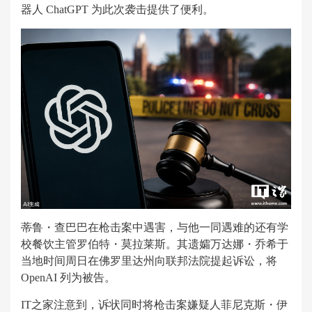
器人 ChatGPT 为此次袭击提供了便利。
蒂鲁・查巴巴在枪击案中遇害，与他一同遇难的还有学
校餐饮主管罗伯特・莫拉莱斯。其遗孀万达娜・乔希于
当地时间周日在佛罗里达州向联邦法院提起诉讼，将
OpenAI 列为被告。
IT之家注意到，诉状同时将枪击案嫌疑人菲尼克斯・伊