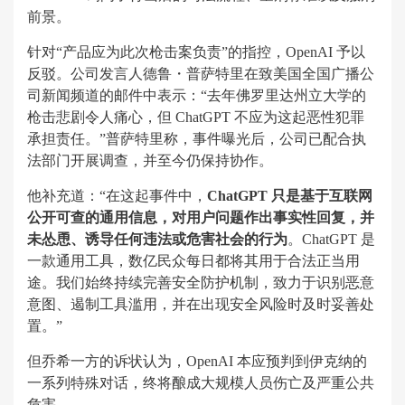
前景。
针对“产品应为此次枪击案负责”的指控，OpenAI 予以
反驳。公司发言人德鲁・普萨特里在致美国全国广播公
司新闻频道的邮件中表示：“去年佛罗里达州立大学的
枪击悲剧令人痛心，但 ChatGPT 不应为这起恶性犯罪
承担责任。”普萨特里称，事件曝光后，公司已配合执
法部门开展调查，并至今仍保持协作。
他补充道：“在这起事件中，
ChatGPT 只是基于互联网
公开可查的通用信息，对用户问题作出事实性回复，并
未怂恿、诱导任何违法或危害社会的行为
。ChatGPT 是
一款通用工具，数亿民众每日都将其用于合法正当用
途。我们始终持续完善安全防护机制，致力于识别恶意
意图、遏制工具滥用，并在出现安全风险时及时妥善处
置。”
但乔希一方的诉状认为，OpenAI 本应预判到伊克纳的
一系列特殊对话，终将酿成大规模人员伤亡及严重公共
危害。