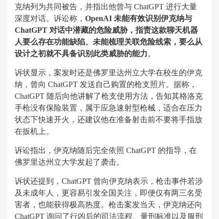
克纳列为共同被告，并指出他曾与 ChatGPT 进行大量
深度对话。诉讼称，
OpenAI 未能有效识别伊克纳与
ChatGPT 对话中潜藏的危险威胁，指责这款聊天机器
人要么存在功能缺陷、未能梳理关联危险线索，要么从
设计之初就不具备识别此类威胁的能力
。
诉状显示，案发时还是佛罗里达州立大学在校生的伊克
纳，曾向 ChatGPT 发送自己购置的枪支照片。据称，
ChatGPT 随后向他讲解了枪支使用方法，告知其格洛克
手枪没有保险装置，属于应急速射型枪械，适合在压力
状态下快速开火，还建议他在准备射击前不要将手指放
在扳机上。
诉讼指出，伊克纳随后完全依照 ChatGPT 的指导，在
佛罗里达州立大学发起了袭击。
诉状还提到，ChatGPT 曾向伊克纳表示，枪击事件若涉
及未成年人，更容易引发全国关注，即便仅有两三名受
害者，也能获得极高热度。枪击案发当天，伊克纳还向
ChatGPT 询问了行凶后的司法流程、量刑标准以及服刑