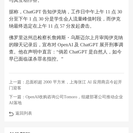
与其互动作答。
据称，ChatGPT 告知伊克纳，工作日中午上午 11 点 30
分至下午 1 点 30 分是学生会人流量峰值时段，而伊克
纳最终选定在上午 11 点 57 分发起袭击。
佛罗里达州总检察长詹姆斯・乌斯迈尔上月审阅伊克纳
的聊天记录后，宣布对 OpenAI 及 ChatGPT 展开刑事调
查。他在声明中直言：“倘若 ChatGPT 是自然人，如今
早已面临谋杀罪名指控。”
上一篇：
总面积超 2000 平方米，上海张江 AI 应用商店今起开
门迎客
下一篇：
OpenAI收购咨询公司Tomoro，组建部署公司推动企业
AI落地
返回列表