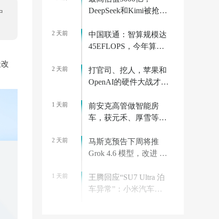
DeepSeek和Kimi被抢疯
户
了
2 天前
中国联通：智算规模达
45EFLOPS，今年算力
相关投资将超 175 亿元
级改
2 天前
打官司、挖人，苹果和
OpenAI的硬件大战才刚
开始
1 天前
前安克高管做智能房
车，获元禾、厚雪等超
2亿融资，首款产品
2 天前
2027年初量产｜硬氪首
马斯克预告下周将推
发
Grok 4.6 模型，改进 AI
监督微调和强化学习
1 天前
王腾回应“SU7 Ultra 泊
车异常”：小米汽车已
迅速跟进分析，边界场
2 天前
景有 Bug 很正常
MacBook Air 快断货