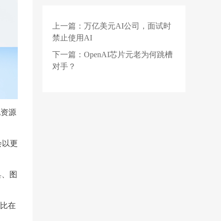
了，等等党不能再等了
上一篇：
万亿美元AI公司，面试时
2 天前
马斯克宣判代码死刑，
禁止使用AI
AI直出二进制，行业教
父集体回怼
下一篇：
OpenAI芯片元老为何跳槽
2 天前
华为官宣乾崑智驾 ADS
对手？
Pro V5.0 将支持园区领
航辅助 NCA 功能
配资源
会以更
具、图
占比在