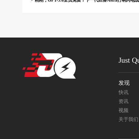
刚刚，GPT-5.6全员免费！下一代巨兽Astra打响闪电战
Just Q
发现
快讯
资讯
视频
关于我们