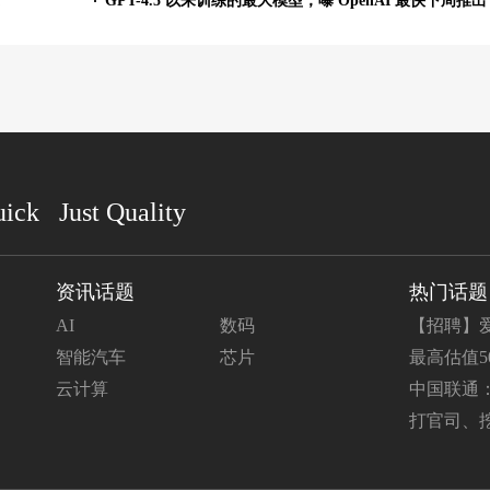
uick Just Quality
资讯话题
热门话题
AI
数码
【招聘】爱
智能汽车
芯片
最高估值50
云计算
中国联通：
关投资将超 
打官司、挖
始