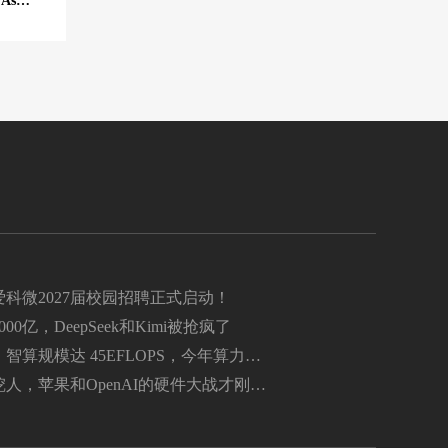
GPT-4.5 以来训练的最大模型，曝 OpenAI 最快下周推出 Astra AI 模型
科微2027届校园招聘正式启动！
00亿，DeepSeek和Kimi被抢疯了
智算规模达 45EFLOPS，今年算力相
175 亿元
人，苹果和OpenAI的硬件大战才刚开