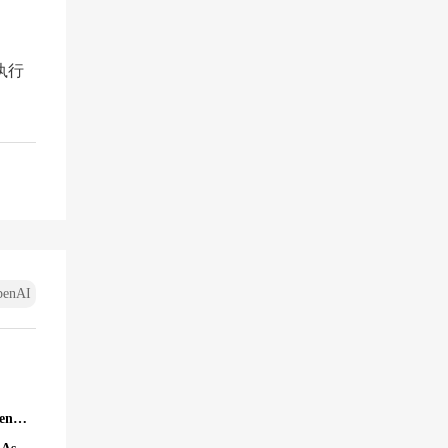
执行
penAI
GPT-5 上线 1 周年之际：OpenAI 面向 AI 智能体推出 Agent Plugins 规范