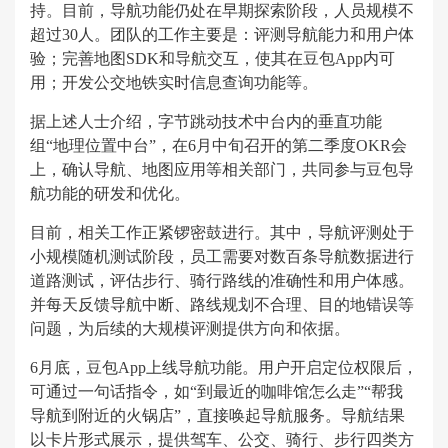
持。目前，导航功能仍处在早期探索阶段，人员规模不
超过30人。团队的工作主要是：评测导航能力和用户体
验；完善地图SDK和导航交互，使其在豆包App内可
用；开发公交地铁实时信息查询功能等。
据上述人士介绍，字节跳动技术中台内的垂直功能
组“地理位置中台”，在6月中旬召开的第二季度OKR会
上，确认导航、地图应用等相关部门，共同参与豆包导
航功能的研发和优化。
目前，相关工作正紧锣密鼓进行。其中，导航评测处于
小规模随机测试阶段，员工需要对数百条导航数据进行
道路测试，评估步行、骑行路线的准确性和用户体感。
并每天反馈导航中断、路线规划不合理、目的地错误等
问题，为后续的大规模评测提供方向和依据。
6月底，豆包App上线导航功能。用户开启定位权限后，
可通过一句话指令，如“到最近的咖啡馆怎么走”“帮我
导航到附近的火锅店”，直接唤起导航服务。导航结果
以卡片形式展示，提供驾车、公交、骑行、步行四类方