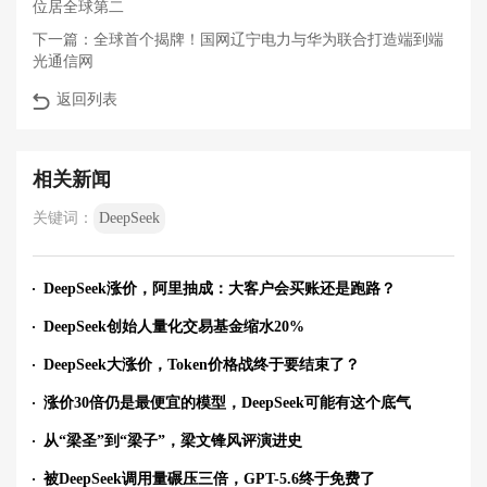
位居全球第二
下一篇：
全球首个揭牌！国网辽宁电力与华为联合打造端到端
光通信网
返回列表
相关新闻
关键词：
DeepSeek
DeepSeek涨价，阿里抽成：大客户会买账还是跑路？
DeepSeek创始人量化交易基金缩水20%
DeepSeek大涨价，Token价格战终于要结束了？
涨价30倍仍是最便宜的模型，DeepSeek可能有这个底气
从“梁圣”到“梁子”，梁文锋风评演进史
被DeepSeek调用量碾压三倍，GPT-5.6终于免费了