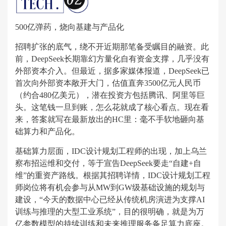
500亿弹药，烧向基建与产品化
招聘扩张的底气，绕不开近期那笔备受瞩目的融资。此
前，DeepSeek长期靠幻方量化自有资金支撑，几乎没有
外部资本介入。但最近，据多家媒体报道，DeepSeek已
首次向外部资本敞开大门，估值直奔3500亿元人民币
（约合480亿美元），潜在投资方包括腾讯、阿里等巨
头。这笔钱一旦到账，怎么花就成了核心看点。现在看
来，答案就写在最新放出的HC里：毫不手软地砸向基
础算力和产品化。
基础算力层面，IDC设计规划工程师的出现，加上乌兰
察布招运维和交付，等于宣告DeepSeek要走“自建+自
维”的重资产路线。根据其招聘详情，IDC设计规划工程
师岗位将有机会参与从MW到GW级基础设施的规划与
建设，“今天的数据中心已经从传统机房演进为支撑AI
训练与推理的大型工业系统”，目的很明确，就是为万
亿参数模型的持续训练和未来推理服务备足算力底座。