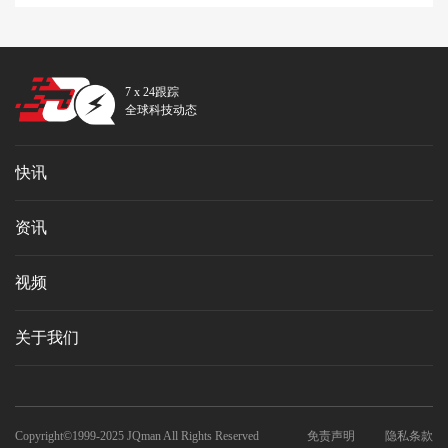
7 x 24跟踪
全球科技动态
快讯
资讯
视频
关于我们
Copyright©1999-2025 JQman All Rights Reserved
免责声明
隐私条款