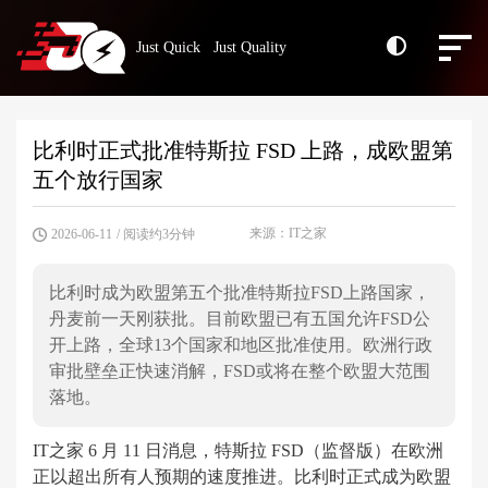
Just Quick Just Quality
比利时正式批准特斯拉 FSD 上路，成欧盟第
五个放行国家
来源：IT之家
2026-06-11
/ 阅读约3分钟
比利时成为欧盟第五个批准特斯拉FSD上路国家，
丹麦前一天刚获批。目前欧盟已有五国允许FSD公
开上路，全球13个国家和地区批准使用。欧洲行政
审批壁垒正快速消解，FSD或将在整个欧盟大范围
落地。
IT之家 6 月 11 日消息，特斯拉 FSD（监督版）在欧洲
正以超出所有人预期的速度推进。比利时正式成为欧盟