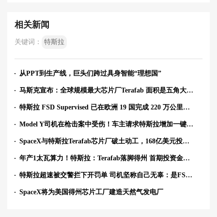
相关新闻
关键词：
特斯拉
从PPT到生产线，巨头们跨过具身智能“理想国”
马斯克宣布：全球规模最大芯片厂Terafab 面积是五角大楼50倍
特斯拉 FSD Supervised 已在欧洲 19 国完成 220 万公里训练测试，号称可处理“普通人一生难遇”的极端路况
Model Y司机在枪击案中受伤！车主请求特斯拉增加一键解锁、跑路功能
SpaceX与特斯拉Terafab芯片厂破土动工，168亿美元投资布局逻辑与存储制造
年产1太瓦算力！特斯拉：Terafab落脚得州 首期投资金额168亿美元
特斯拉超速被交警拦下开罚单 司机坚称自己无辜：是FSD自动驾驶开的车
SpaceX将为美国得州芯片工厂建造天然气发电厂