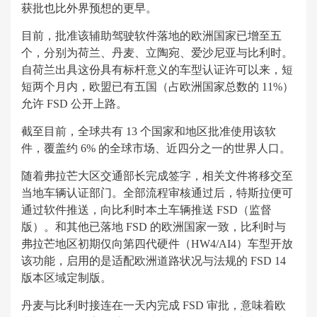
获批也比外界预想的更早。
目前，批准该辅助驾驶软件落地的欧洲国家已增至五
个，分别为荷兰、丹麦、立陶宛、爱沙尼亚与比利时。
自荷兰出具这份具有标杆意义的车型认证许可以来，短
短两个月内，欧盟已有五国（占欧洲国家总数的 11%）
允许 FSD 公开上路。
截至目前，全球共有 13 个国家和地区批准使用该软
件，覆盖约 6% 的全球市场、近四分之一的世界人口。
随着弗拉芒大区交通部长完成签字，相关文件将移交至
当地车辆认证部门。全部流程审核通过后，特斯拉便可
通过软件推送，向比利时本土车辆推送 FSD（监督
版）。和其他已落地 FSD 的欧洲国家一致，比利时与
弗拉芒地区初期仅向第四代硬件（HW4/AI4）车型开放
该功能，启用的是适配欧洲道路状况与法规的 FSD 14
版本区域定制版。
丹麦与比利时接连在一天内完成 FSD 审批，意味着欧