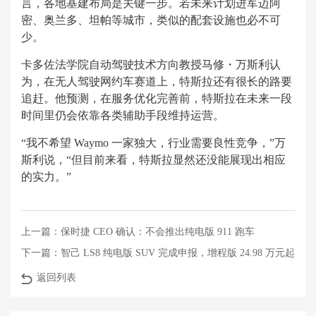
言，各地基建布局是关键一步。若未来计划进军迈阿
密、奥兰多、坦帕等城市，类似的配套设施也必不可
少。
卡多佐法学院自动驾驶技术方向教授马修・万斯利认
为，在无人驾驶网约车赛道上，特斯拉还有很长的路要
追赶。他预测，在服务优化完善前，特斯拉在未来一段
时间里仍会依靠各类辅助手段维持运营。
“我不希望 Waymo 一家独大，行业需要良性竞争，”万
斯利说，“但目前来看，特斯拉显然还没能展现出相应
的实力。”
上一篇：
保时捷 CEO 确认：不会推出纯电版 911 跑车
下一篇：
智己 LS8 纯电版 SUV 完成申报，增程版 24.98 万元起
返回列表