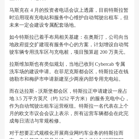
马斯克在 4 月的投资者电话会议上透露，目前特斯拉暂
时沿用现有充电站和服务中心维护自动驾驶出租车，但
未来一定会建设专属配套场地。
如今特斯拉已着手布局相关基建：在奥斯汀，公司向当
地政府提交扩建现有服务中心的方案，计划增设自动驾
驶车辆专用洗车区与充电桩，项目预算超 200 万美元。
拉斯维加斯也有类似规划，当地已收到 Cybercab 专属
洗车场的建设申请。在菲尼克斯都会区，特斯拉还在钱
德勒市和梅萨市申请新建至少两座内部专用充电站。
而在达拉斯 - 沃斯堡都会区，特斯拉正申请建设一座占
地 3.5 万平方英尺（约 3252 平方米）的服务充电中心，
作为自动驾驶出租车运营枢纽。特斯拉一名代表在上个
月的欧文市议会会议上表示，所有运营车辆都会在此完
成每日清洁与常规检修。
对于想要正式规模化开展商业网约车业务的特斯拉而