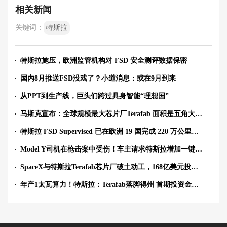
相关新闻
关键词：
特斯拉
特斯拉施压，欧洲监管机构对 FSD 安全测评数据保密
国内8月推送FSD没戏了？小道消息：或在9月到来
从PPT到生产线，巨头们跨过具身智能“理想国”
马斯克宣布：全球规模最大芯片厂Terafab 面积是五角大楼50倍
特斯拉 FSD Supervised 已在欧洲 19 国完成 220 万公里训练测试，号称可处理“普通人一生难遇”的极端路况
Model Y司机在枪击案中受伤！车主请求特斯拉增加一键解锁、跑路功能
SpaceX与特斯拉Terafab芯片厂破土动工，168亿美元投资布局逻辑与存储制造
年产1太瓦算力！特斯拉：Terafab落脚得州 首期投资金额168亿美元