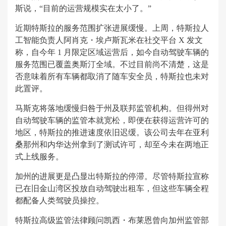
斯说，“目前的运营规模实在太小了。”
近期特斯拉的服务范围扩张进展缓慢。上周，特斯拉人
工智能负责人阿肖克・埃卢斯瓦米在社交平台 X 发文
称，自今年 1 月限定区域运营后，如今自动驾驶车辆的
服务范围已覆盖奥斯汀全域。不过目前尚不清楚，这是
否意味着所有车辆都取消了随车安全员，特斯拉也未对
此置评。
马斯克将落地缓慢归咎于州及联邦监管机构。但得州对
自动驾驶车辆的监管本就宽松，即便在获得运营许可的
地区，特斯拉的推进速度依旧迟缓。该公司去年在亚利
桑那州和内华达州拿到了测试许可，却至今未在两地正
式上线服务。
加州的进展更是凸显出特斯拉的停滞。尽管特斯拉宣称
已在旧金山湾区投放自动驾驶出租车，但这些车辆全程
都配备人类驾驶员操控。
特斯拉高级监管法律顾问凯西・布莱恩曾向加州监管部