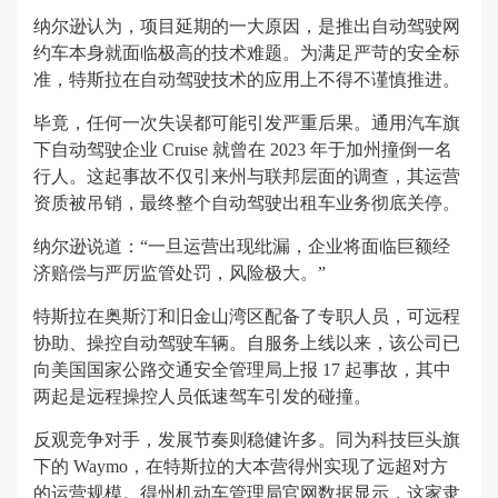
纳尔逊认为，项目延期的一大原因，是推出自动驾驶网
约车本身就面临极高的技术难题。为满足严苛的安全标
准，特斯拉在自动驾驶技术的应用上不得不谨慎推进。
毕竟，任何一次失误都可能引发严重后果。通用汽车旗
下自动驾驶企业 Cruise 就曾在 2023 年于加州撞倒一名
行人。这起事故不仅引来州与联邦层面的调查，其运营
资质被吊销，最终整个自动驾驶出租车业务彻底关停。
纳尔逊说道：“一旦运营出现纰漏，企业将面临巨额经
济赔偿与严厉监管处罚，风险极大。”
特斯拉在奥斯汀和旧金山湾区配备了专职人员，可远程
协助、操控自动驾驶车辆。自服务上线以来，该公司已
向美国国家公路交通安全管理局上报 17 起事故，其中
两起是远程操控人员低速驾车引发的碰撞。
反观竞争对手，发展节奏则稳健许多。同为科技巨头旗
下的 Waymo，在特斯拉的大本营得州实现了远超对方
的运营规模。得州机动车管理局官网数据显示，这家隶